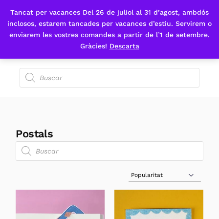
Tancat per vacances Del 26 de juliol al 31 d’agost, ambdós
Fes-te'n sòcia
inclosos, estarem tancades per vacances d’estiu. Servirem o
enviarem les vostres comandes a partir de l’1 de setembre.
Gràcies!
Descarta
Postals
Sort Products