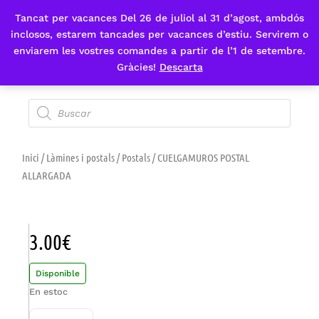
Tancat per vacances Del 26 de juliol al 31 d’agost, ambdós
Fes-te'n sòcia
inclosos, estarem tancades per vacances d’estiu. Servirem o
enviarem les vostres comandes a partir de l’1 de setembre.
Gràcies!
Descarta
Inici
/
Làmines i postals
/
Postals
/ CUELGAMUROS POSTAL
ALLARGADA
3.00
€
Disponible
En estoc