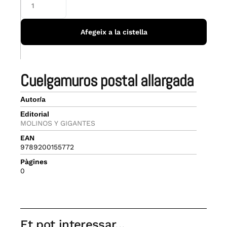
Afegeix a la cistella
cuelgamuros postal allargada
Autor/a
Editorial
MOLINOS Y GIGANTES
EAN
9789200155772
Pàgines
0
Et pot interessar...