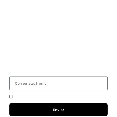
Subscriu-te
Vols estar al corrent dels actes i cursos que
organitzem i rebre les nostres recomanacions de
lectures? Subscriu-te al nostre butlletí i rebràs cada
15 dies una actualització amb totes les novetats
He acceptat i llegit la
política de privadesa
Enviar