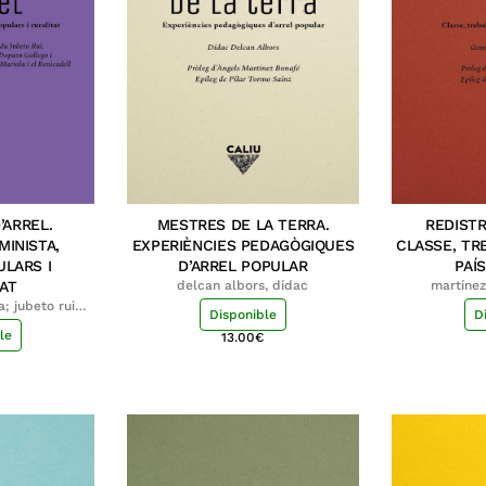
’ARREL.
MESTRES DE LA TERRA.
REDISTR
INISTA,
EXPERIÈNCIES PEDAGÒGIQUES
CLASSE, TR
LARS I
D’ARREL POPULAR
PAÍ
AT
delcan albors, dídac
martíne
; jubeto rui,
Disponible
D
ozco, amaia;
le
13.00
€
tricia; grup
es mariola i
ll