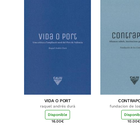
VIDA O PORT
CONTRAP
raquel andrés durà
fundacion de lo
Disponible
Disponib
16.00
€
10.00