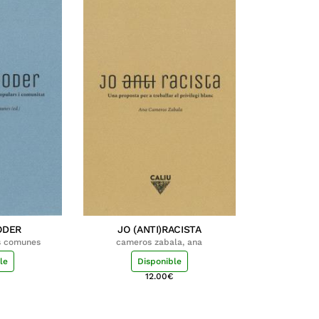
ODER
JO (ANTI)RACISTA
s comunes
cameros zabala, ana
le
Disponible
€
12.00
€