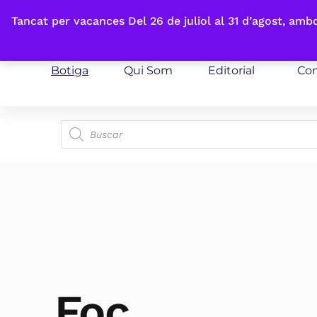
Fes-te'n sòcia
Tancat per vacances Del 26 de juliol al 31 d’agost, am
Botiga
Qui Som
Editorial
Con
Foc