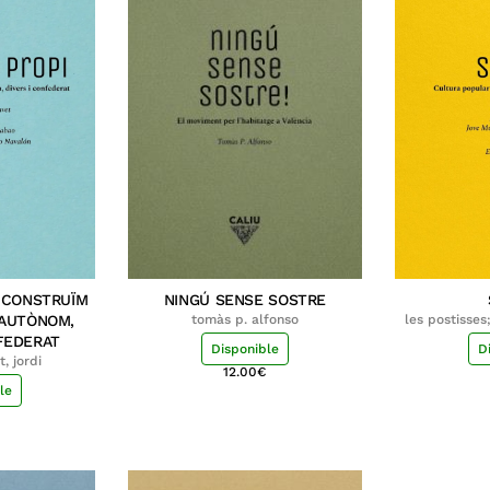
. CONSTRUÏM
NINGÚ SENSE SOSTRE
 AUTÒNOM,
tomàs p. alfonso
les postisses
valència; be
FEDERAT
Disponible
D
mar
, jordi
12.00
€
le