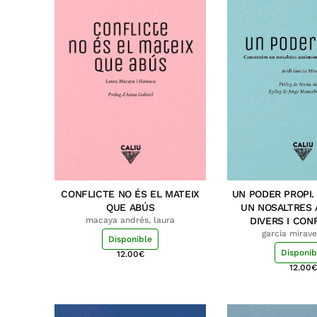
CONFLICTE NO ÉS EL MATEIX
UN PODER PROPI
QUE ABÚS
UN NOSALTRES
macaya andrés, laura
DIVERS I CON
garcia miravet
Disponible
Disponib
12.00
€
12.00
€