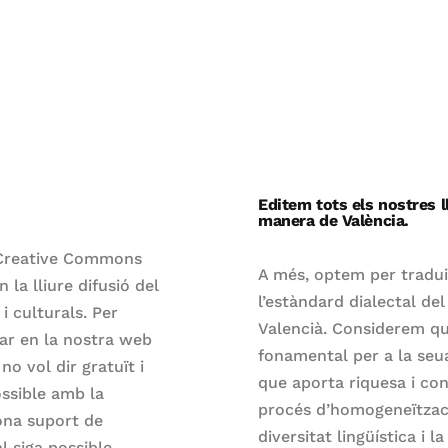
Editem tots els nostres ll
manera de València.
a Creative Commons
A més, optem per traduir
n la lliure difusió del
l’estàndard dialectal del
i culturals. Per
Valencià. Considerem qu
gar en la nostra web
fonamental per a la seua
no vol dir gratuït i
que aporta riquesa i co
ossible amb la
procés d’homogeneïtzaci
ona suport de
diversitat lingüística i 
l siga possible.