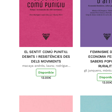
EL SENTIT COMÚ PUNITIU.
FEMINISME D
DEBATS I RESISTÈNCIES DES
ECONOMIA FEM
DELS MOVIMENTS
SABERS POPU
macaya andrés, laura; rodríguez,
RURALIT
nora; pérez colina, marisa
gil junquero, mònica
Disponible
yolanda; pérez or
Disponib
13.00
€
dopazo gallego, pa
dones rurals serr
13.00
€
benicade