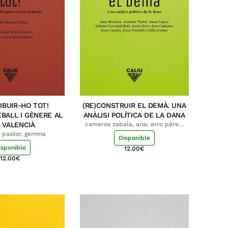
IBUIR-HO TOT!
(RE)CONSTRUIR EL DEMÀ. UNA
EBALL I GÈNERE AL
ANÀLISI POLÍTICA DE LA DANA
S VALENCIÀ
cameros zabala, ana; erro pérez,
javier; bordera, juan; turiel
z pastor, gemma
Disponible
martínez, antonio; lópez, anna;
isponible
carvajal-ruiz, salomé; canela
12.00
€
barull, joan; gavaldà, josep; gomar,
12.00
€
júlia