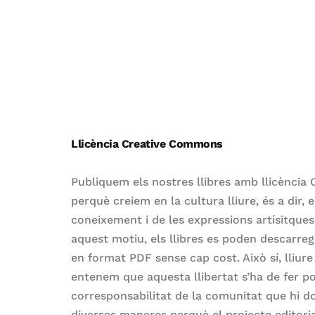
Llicència Creative Commons
Publiquem els nostres llibres amb llicènci
perquè creiem en la cultura lliure, és a dir, e
coneixement i de les expressions artísitques 
aquest motiu, els llibres es poden descarre
en format PDF sense cap cost. Això sí, lliure 
entenem que aquesta llibertat s’ha de fer p
corresponsabilitat de la comunitat que hi d
diverses maneres perquè el projecte editoria