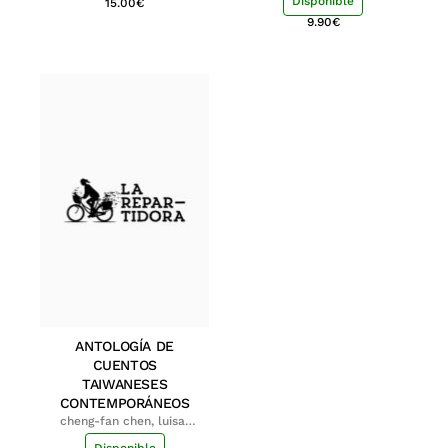
Disponible
15.00
€
9.90
€
ANTOLOGÍA DE
CUENTOS
TAIWANESES
CONTEMPORÁNEOS
cheng-fan chen, luisa;
shu-ying chang, luisa