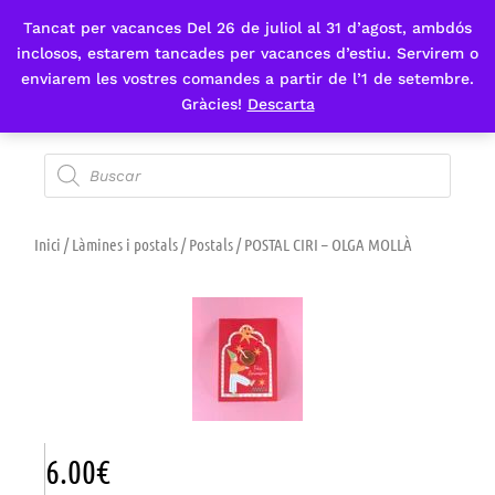
Tancat per vacances Del 26 de juliol al 31 d’agost, ambdós
Fes-te'n sòcia
inclosos, estarem tancades per vacances d’estiu. Servirem o
enviarem les vostres comandes a partir de l’1 de setembre.
Gràcies!
Descarta
Inici
/
Làmines i postals
/
Postals
/ POSTAL CIRI – OLGA MOLLÀ
6.00
€