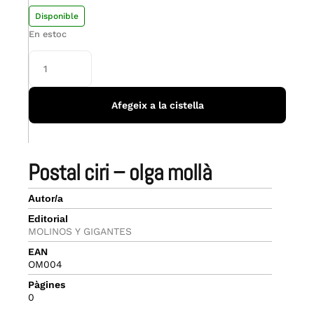
Disponible
En estoc
Afegeix a la cistella
postal ciri – olga mollà
Autor/a
Editorial
MOLINOS Y GIGANTES
EAN
OM004
Pàgines
0