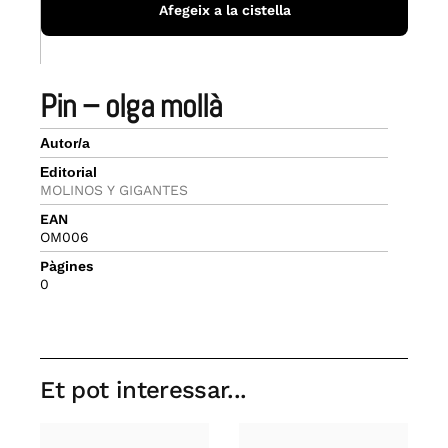
Afegeix a la cistella
pin – olga mollà
Autor/a
Editorial
MOLINOS Y GIGANTES
EAN
OM006
Pàgines
0
Et pot interessar...