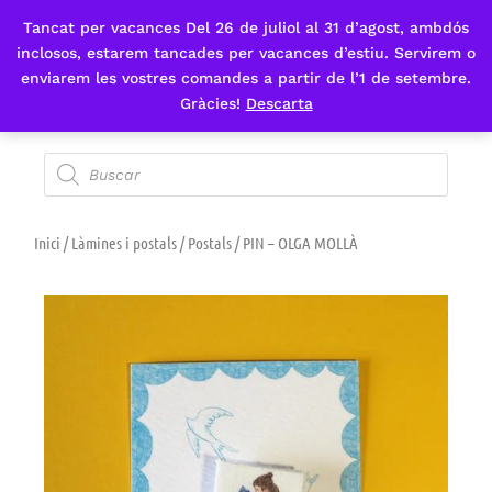
Tancat per vacances Del 26 de juliol al 31 d’agost, ambdós
Fes-te'n sòcia
inclosos, estarem tancades per vacances d’estiu. Servirem o
enviarem les vostres comandes a partir de l’1 de setembre.
Gràcies!
Descarta
Inici
/
Làmines i postals
/
Postals
/ PIN – OLGA MOLLÀ