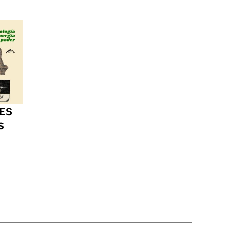
NES
S