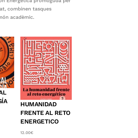
ición Energética promoguda per
itat, combinen tasques
l món acadèmic.
AL
GÍA
HUMANIDAD
FRENTE AL RETO
ENERGETICO
12.00
€