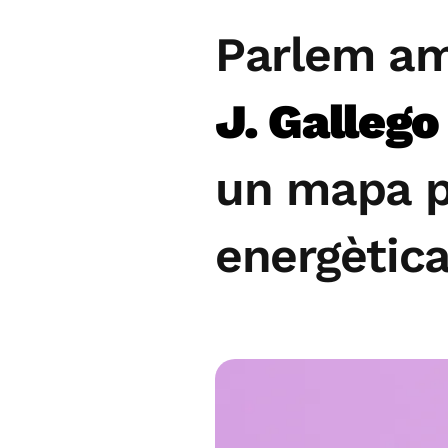
Parlem a
J. Gallego
un mapa po
energètica