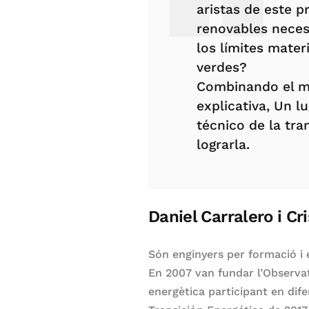
aristas de este 
renovables necesi
los límites mater
verdes?
Combinando el me
explicativa, Un l
técnico de la tra
lograrla.
Daniel Carralero i Cr
Són enginyers per formació i e
En 2007 van fundar l’Observato
energètica participant en dif