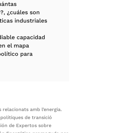
uántas
o?, ¿cuáles son
ticas industriales
diable capacidad
 en el mapa
olítico para
 relacionats amb l’energia.
polítiques de transició
sión de Expertos sobre