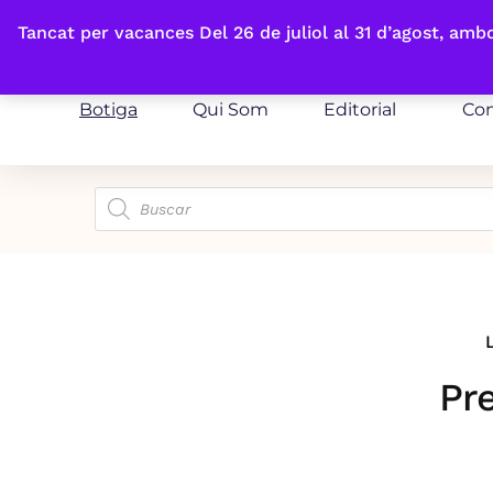
Fes-te'n sòcia
Tancat per vacances Del 26 de juliol al 31 d’agost, am
Botiga
Qui Som
Editorial
Con
Pre