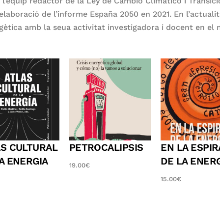
, l’equip redactor de la Ley de Cambio Climático i Trans
elaboració de l’informe España 2050 en 2021. En l’actual
rgètica amb la seua activitat investigadora i docent en e
AS CULTURAL
PETROCALIPSIS
EN LA ESPIR
A ENERGIA
DE LA ENER
19.00
€
15.00
€