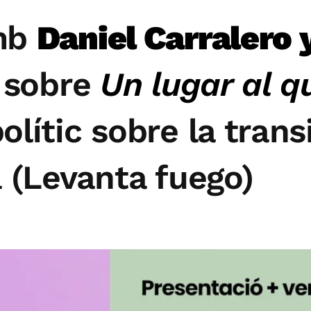
mb
Daniel Carralero 
sobre
Un lugar al q
lític sobre la trans
 (Levanta fuego)