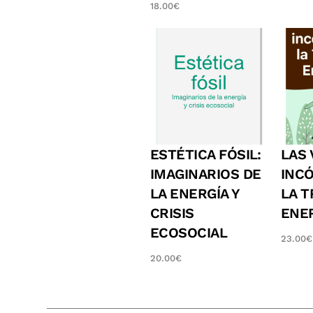
18.00
€
ESTÉTICA FÓSIL:
LAS
IMAGINARIOS DE
INC
LA ENERGÍA Y
LA T
CRISIS
ENE
ECOSOCIAL
23.00
€
20.00
€