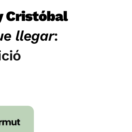
y Cristóbal
ue llegar
:
ició