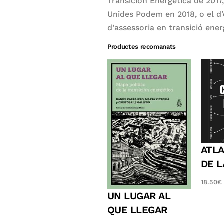
Transición Energética de 2017
Unides Podem en 2018, o el d’
d’assessoria en transició ene
Productes recomanats
ATL
DE L
18.50
€
UN LUGAR AL
QUE LLEGAR