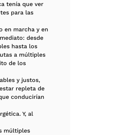
ca tenía que ver
tes para las
so en marcha y en
nmediato: desde
les hasta los
utas a múltiples
ito de los
bles y justos,
estar repleta de
 que conducirían
gética. Y, al
s múltiples