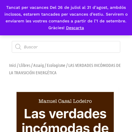
Tancat per vacances Del 26 de juliol al 31 d’agost, ambdós
Fes-te'n sòcia
inclosos, estarem tancades per vacances d’estiu. Servirem o
enviarem les vostres comandes a partir de l’1 de setembre.
Gràcies!
Descarta
Inici
/
Llibres
/
Assaig
/
Ecologisme
/ LAS VERDADES INCÓMODAS DE
LA TRANSICIÓN ENERGÉTICA