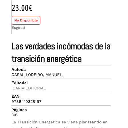
23.00
€
No Disponible
Esgotat
las verdades incómodas de la
transición energética
Autor/a
CASAL LODEIRO, MANUEL
Editorial
ICARIA EDITORIAL
EAN
9788410328167
Pàgines
316
La Transición Energética se viene planteando en