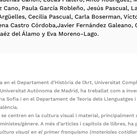
 Cano, Paula García Robleño, Jesús Pascual, Las
rgüelles, Cecilia Pascual, Carla Boserman, Víct
lena Castro Córdoba,Javier Fernández Galeano, 
 Saéz del Álamo y Eva Moreno-Lago.
 en el Departament d’Història de l’Art, Universitat Comp
 Universitat Autònoma de Madrid, ha treballat com a inv
na Sofia i en el Departament de Teoria dels Llenguatges i 
alència.
ó se centren en la cultura visual i material, principalment
inistes/gènere. A més d’articles i capítols de llibres, ha p
ltura visual en el primer franquismo (materiales cotidian