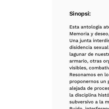
Sinopsi:
Esta antología a
Memoria y deseo,
Una junta interd
disidencia sexua
lagunar de nuest
armario, otras o
visibles, combati
Resonamos en los
proponernos un p
alejada de proce
la disciplina his
subversivo a la 
Ruido, interferen