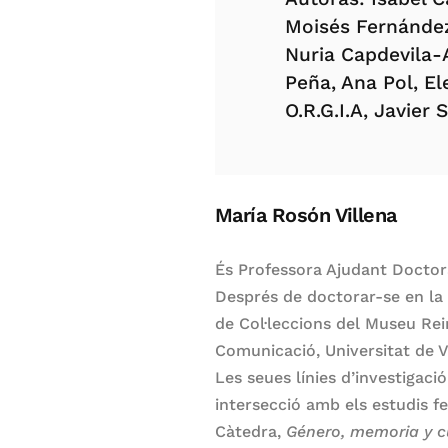
Moisés Fernández
Nuria Capdevila-A
Peña, Ana Pol, E
O.R.G.I.A, Javier
María Rosón Villena
És Professora Ajudant Doctora
Després de doctorar-se en la
de Col·leccions del Museu Rei
Comunicació, Universitat de V
Les seues línies d’investigaci
intersecció amb els estudis fem
Càtedra,
Género, memoria y cu