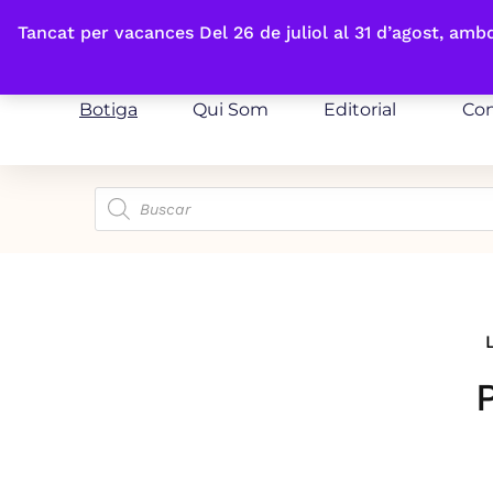
Fes-te'n sòcia
Tancat per vacances Del 26 de juliol al 31 d’agost, am
Botiga
Qui Som
Editorial
Con