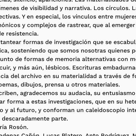
ímenes de visibilidad y narrativa. Los círculos
fectivas. Y en especial, los vínculos entre mujer
mónicos y complejos de rastrear, que al emerger
e resistencia.
tantear formas de investigación que se escabul
sica, sosteniendo que somos nosotras quienes
junto de formas de memoria alternativas con 
cuir, y más aún, lésbicos. Escrituras embadurna
ia del archivo en su materialidad a través de f
poemas, dibujos, prensa u otros materiales.
scriben, agradecemos su audacia, su entusiasmo 
ar forma a estas investigaciones, que en su het
o y al futuro, y conforman un caleidoscopio int
s descaradamente parte.
ría Rosón.
Cadenas Cañón, Lucas Platero, Anto Rodríguez, M