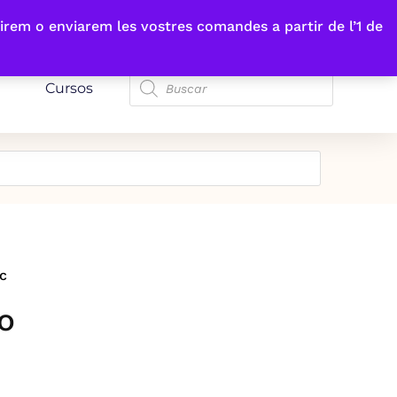
irem o enviarem les vostres comandes a partir de l’1 de
Cursos
c
o