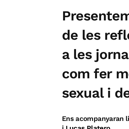
Presente
de les ref
a les jorn
com fer m
sexual i d
Ens acompanyaran lis
i
Lucas Platero
.