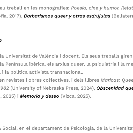
eu treball en les monografies:
Poesía, cine y humor. Rela
ía, 2017),
Barbarismos queer y otras esdrújulas
(Bellaterr
o
a Universitat de València i docent. Els seus treballs giren
la Península ibèrica, els arxius queer, la psiquiatria i la m
 i la política activista transnacional.
 revistes i obres col·lectives, i dels llibres
Maricas: Quee
1982
(University of Nebraska Press, 2024),
Obscenidad quee
, 2025) i
Memoria y deseo
(Vizca, 2025).
a Social, en el departament de Psicologia, de la Universit