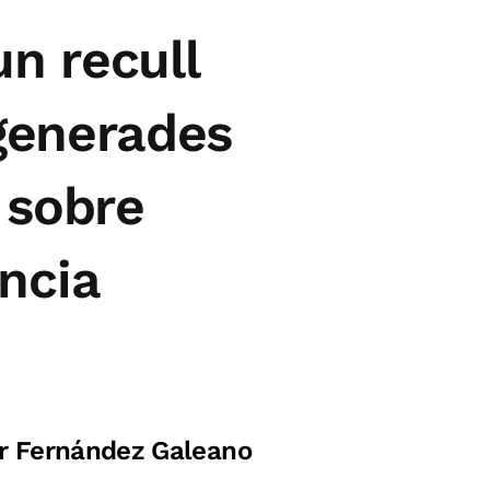
un recull
 generades
 sobre
ncia
r Fernández Galeano