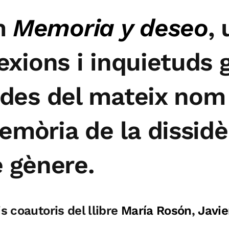
m
Memoria y deseo
, 
lexions i inquietuds
ades del mateix nom
emòria de la dissidè
e gènere.
 coautoris del llibre
María Rosón
,
Javie