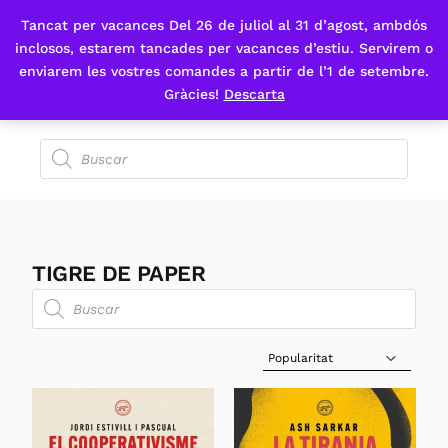
Tancat per vacances Del 26 de juliol al 31 d’agost, ambdós
Fes-te'n sòcia
inclosos, estarem tancades per vacances d’estiu. Servirem o
enviarem les vostres comandes a partir de l’1 de setembre.
Gràcies!
Descarta
TIGRE DE PAPER
Sort Products