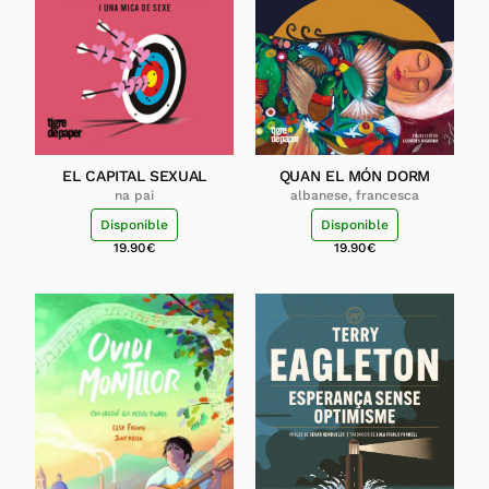
EL CAPITAL SEXUAL
QUAN EL MÓN DORM
na pai
albanese, francesca
Disponible
Disponible
19.90
€
19.90
€