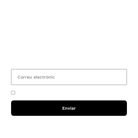
Subscriu-te
Vols estar al corrent dels actes i cursos que
organitzem i rebre les nostres recomanacions de
lectures? Subscriu-te al nostre butlletí i rebràs cada
15 dies una actualització amb totes les novetats
He acceptat i llegit la
política de privadesa
Enviar