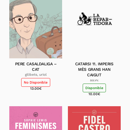
PERE CASALDALIGA –
CATARSI 11. IMPERIS
CAT
MÈS GRANS HAN
gilibets, uriol
CAIGUT
aa.vv.
No Disponible
Disponible
13.00
€
10.00
€