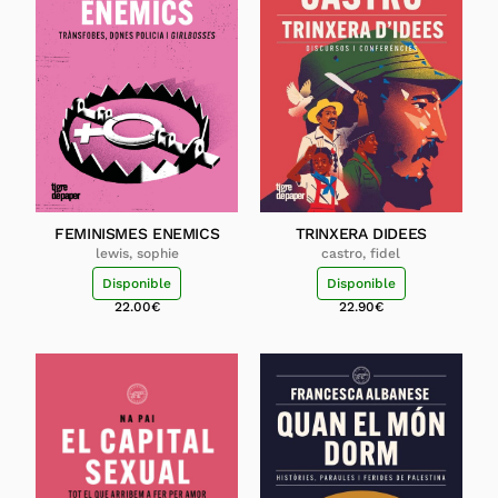
FEMINISMES ENEMICS
TRINXERA DIDEES
lewis, sophie
castro, fidel
Disponible
Disponible
22.00
€
22.90
€