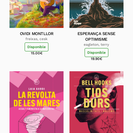
OVIDI MONTLLOR
ESPERANÇA SENSE
freixas, cesk
OPTIMISME
eagleton, terry
Disponible
Disponible
15.00
€
19.90
€