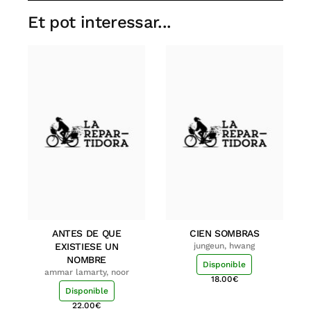
Et pot interessar...
ANTES DE QUE
CIEN SOMBRAS
EXISTIESE UN
jungeun, hwang
NOMBRE
Disponible
ammar lamarty, noor
18.00
€
Disponible
22.00
€