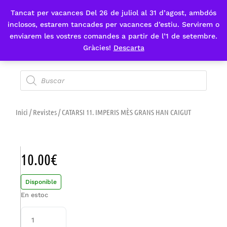
Tancat per vacances Del 26 de juliol al 31 d’agost, ambdós
Fes-te'n sòcia
inclosos, estarem tancades per vacances d’estiu. Servirem o
enviarem les vostres comandes a partir de l’1 de setembre.
Gràcies!
Descarta
Inici
/
Revistes
/ CATARSI 11. IMPERIS MÈS GRANS HAN CAIGUT
10.00
€
Disponible
En estoc