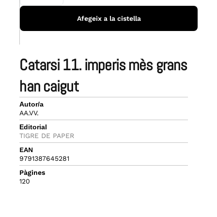
Afegeix a la cistella
catarsi 11. imperis mès grans
han caigut
Autor/a
AA.VV.
Editorial
TIGRE DE PAPER
EAN
9791387645281
Pàgines
120