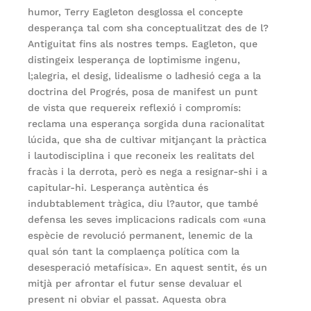
humor, Terry Eagleton desglossa el concepte
desperança tal com sha conceptualitzat des de l?
Antiguitat fins als nostres temps. Eagleton, que
distingeix lesperança de loptimisme ingenu,
l;alegria, el desig, lidealisme o ladhesió cega a la
doctrina del Progrés, posa de manifest un punt
de vista que requereix reflexió i compromís:
reclama una esperança sorgida duna racionalitat
lúcida, que sha de cultivar mitjançant la pràctica
i lautodisciplina i que reconeix les realitats del
fracàs i la derrota, però es nega a resignar-shi i a
capitular-hi. Lesperança autèntica és
indubtablement tràgica, diu l?autor, que també
defensa les seves implicacions radicals com «una
espècie de revolució permanent, lenemic de la
qual són tant la complaença política com la
desesperació metafísica». En aquest sentit, és un
mitjà per afrontar el futur sense devaluar el
present ni obviar el passat. Aquesta obra