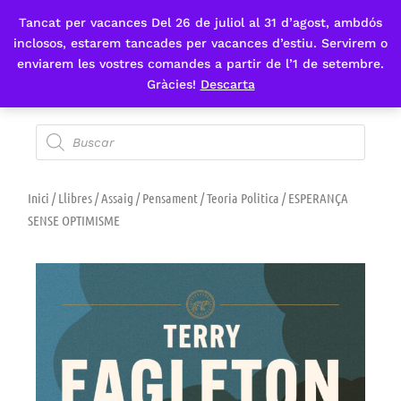
Tancat per vacances Del 26 de juliol al 31 d’agost, ambdós
Fes-te'n sòcia
inclosos, estarem tancades per vacances d’estiu. Servirem o
enviarem les vostres comandes a partir de l’1 de setembre.
Gràcies!
Descarta
Inici
/
Llibres
/
Assaig
/
Pensament
/
Teoria Politica
/ ESPERANÇA
SENSE OPTIMISME