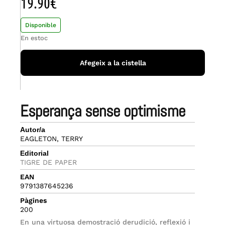
19.90
€
Disponible
En estoc
Afegeix a la cistella
esperança sense optimisme
Autor/a
EAGLETON, TERRY
Editorial
TIGRE DE PAPER
EAN
9791387645236
Pàgines
200
En una virtuosa demostració derudició, reflexió i