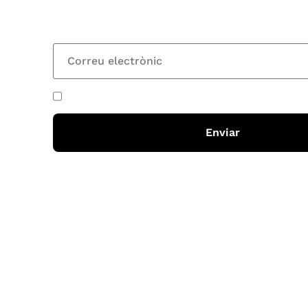
totes les novetats
He acceptat i llegit la
política de privadesa
Enviar
Horari