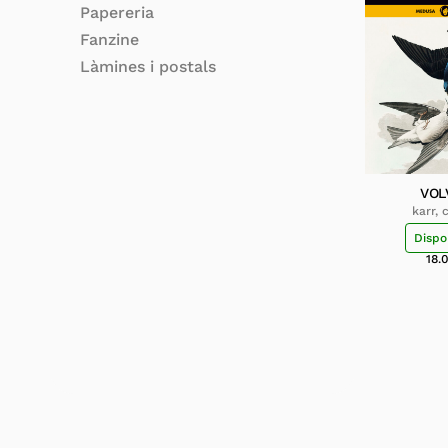
Papereria
Fanzine
Làmines i postals
VOL
karr,
Dispo
18.