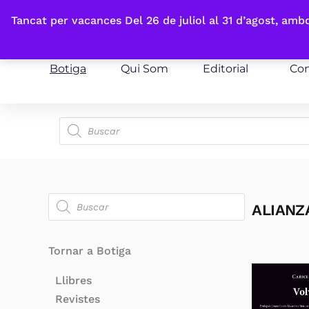
Fes-te'n sòcia
Tancat per vacances Del 26 de juliol al 31 d’agost, am
Botiga
Qui Som
Editorial
Con
ALIANZ
Tornar a Botiga
Llibres
Revistes