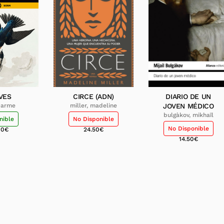
VES
CIRCE (ADN)
DIARIO DE UN
 carme
miller, madeline
JOVEN MÉDICO
bulgàkov, mikhaïl
nible
No Disponible
No Disponible
00
€
24.50
€
14.50
€