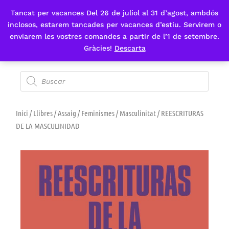
Tancat per vacances Del 26 de juliol al 31 d’agost, ambdós
Fes-te'n sòcia
inclosos, estarem tancades per vacances d’estiu. Servirem o
enviarem les vostres comandes a partir de l’1 de setembre.
Gràcies!
Descarta
Inici
/
Llibres
/
Assaig
/
Feminismes
/
Masculinitat
/ REESCRITURAS
DE LA MASCULINIDAD