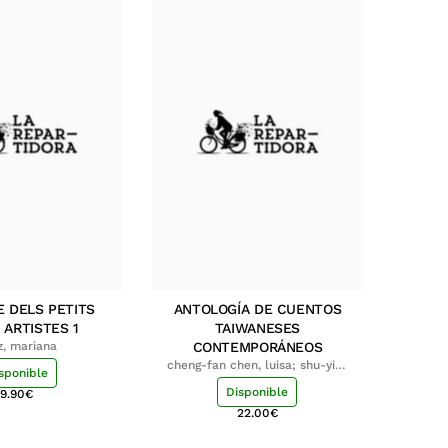
E DELS PETITS
ANTOLOGÍA DE CUENTOS
 ARTISTES 1
TAIWANESES
z, mariana
CONTEMPORÁNEOS
cheng-fan chen, luisa; shu-ying
sponible
chang, luisa
Disponible
9.90
€
22.00
€