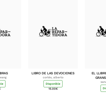
MBRAS
LIBRO DE LAS DEVOCIONES
EL LLIBR
hwang
cortés, alberto
GRANS
san
ble
Disponible
Di
€
15.00
€