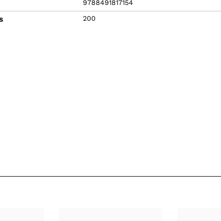
9788491817154
s
200