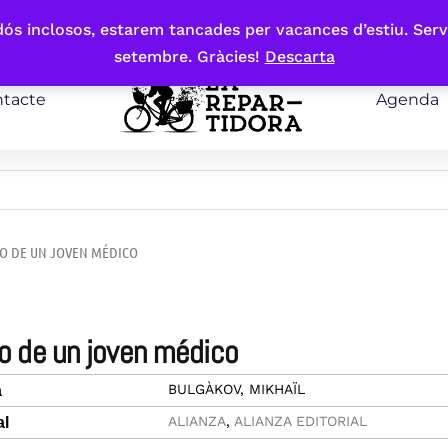
bdós inclosos, estarem tancades per vacances d’estiu. Serv
setembre. Gràcies!
Descarta
tacte
Agenda
IO DE UN JOVEN MÉDICO
rio de un joven médico
BULGÀKOV, MIKHAÏL
a
ALIANZA
,
ALIANZA EDITORIAL
al