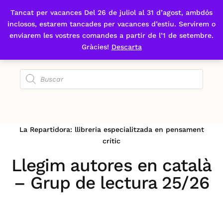
Tancat per vacances Del 26 de juliol al 31 d’agost, ambdós
Fes-te'n sòcia
inclosos, estarem tancades per vacances d’estiu. Servirem o
enviarem les vostres comandes a partir de l’1 de setembre.
Gràcies!
Descarta
La Repartidora: llibreria especialitzada en pensament
crític
Llegim autores en català
– Grup de lectura 25/26