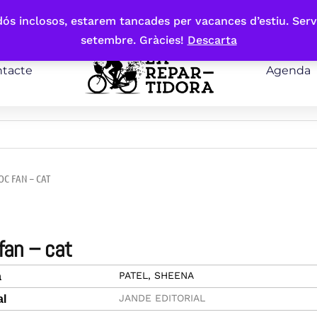
bdós inclosos, estarem tancades per vacances d’estiu. Serv
setembre. Gràcies!
Descarta
tacte
Agenda
OC FAN – CAT
 fan – cat
PATEL, SHEENA
a
JANDE EDITORIAL
al