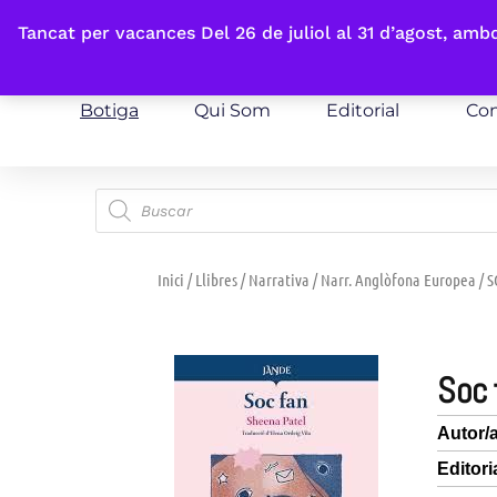
Fes-te'n sòcia
Tancat per vacances Del 26 de juliol al 31 d’agost, am
Botiga
Qui Som
Editorial
Con
Inici
/
Llibres
/
Narrativa
/
Narr. Anglòfona Europea
/ S
soc
Autor/
Editori