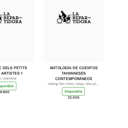
E DELS PETITS
ANTOLOGÍA DE CUENTOS
 ARTISTES 1
TAIWANESES
z, mariana
CONTEMPORÁNEOS
cheng-fan chen, luisa; shu-ying
sponible
chang, luisa
Disponible
9.90
€
22.00
€