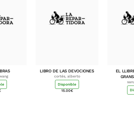
MBRAS
LIBRO DE LAS DEVOCIONES
EL LLIBR
hwang
cortés, alberto
GRANS
san
ble
Disponible
Di
€
15.00
€