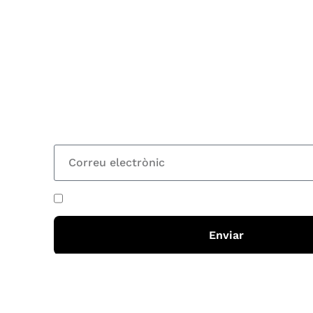
Subscriu-te
Vols estar al corrent dels actes i cursos que or
rebre les nostres recomanacions de lectures? S
nostre butlletí i rebràs cada 15 dies una actual
totes les novetats
He acceptat i llegit la
política de privadesa
Enviar