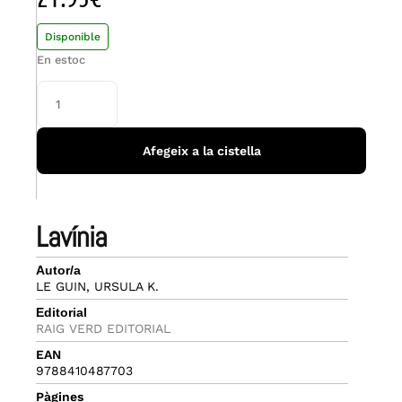
Disponible
En estoc
Afegeix a la cistella
lavínia
Autor/a
LE GUIN, URSULA K.
Editorial
RAIG VERD EDITORIAL
EAN
9788410487703
Pàgines