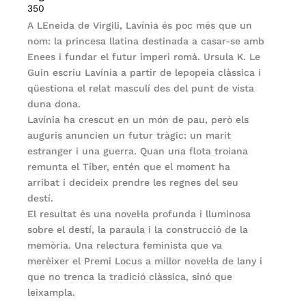
350
A LEneida de Virgili, Lavínia és poc més que un
nom: la princesa llatina destinada a casar-se amb
Enees i fundar el futur imperi romà. Ursula K. Le
Guin escriu Lavínia a partir de lepopeia clàssica i
qüestiona el relat masculí des del punt de vista
duna dona.
Lavínia ha crescut en un món de pau, però els
auguris anuncien un futur tràgic: un marit
estranger i una guerra. Quan una flota troiana
remunta el Tíber, entén que el moment ha
arribat i decideix prendre les regnes del seu
destí.
El resultat és una novel·la profunda i lluminosa
sobre el destí, la paraula i la construcció de la
memòria. Una relectura feminista que va
merèixer el Premi Locus a millor novel·la de lany i
que no trenca la tradició clàssica, sinó que
leixampla.