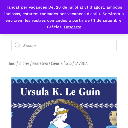
Tancat per vacances Del 26 de juliol al 31 d’agost, ambdós
Fes-te'n sòcia
inclosos, estarem tancades per vacances d’estiu. Servirem o
enviarem les vostres comandes a partir de l’1 de setembre.
Gràcies!
Descarta
Inici
/
Llibres
/
Narrativa
/
Ciència ficció
/ LAVÍNIA