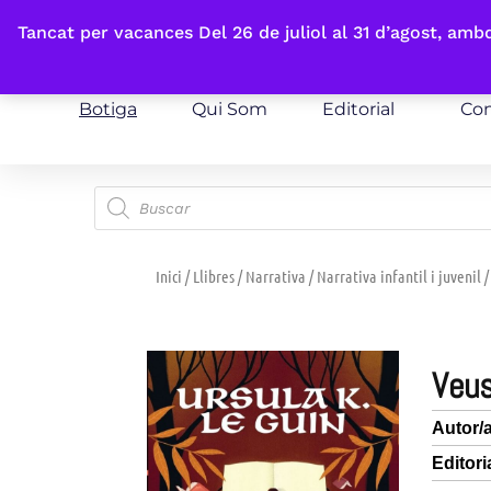
Fes-te'n sòcia
Tancat per vacances Del 26 de juliol al 31 d’agost, am
Botiga
Qui Som
Editorial
Con
Inici
/
Llibres
/
Narrativa
/
Narrativa infantil i juvenil
/
veu
Autor/
Editori