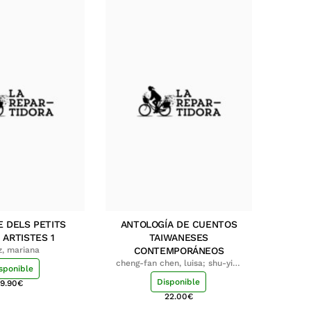
E DELS PETITS
ANTOLOGÍA DE CUENTOS
 ARTISTES 1
TAIWANESES
z, mariana
CONTEMPORÁNEOS
cheng-fan chen, luisa; shu-ying
sponible
chang, luisa
Disponible
9.90
€
22.00
€