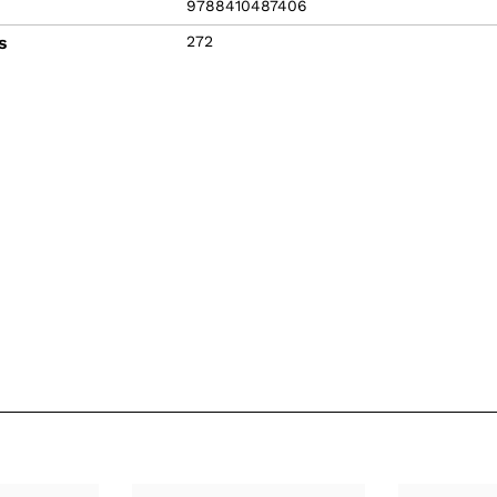
9788410487406
s
272