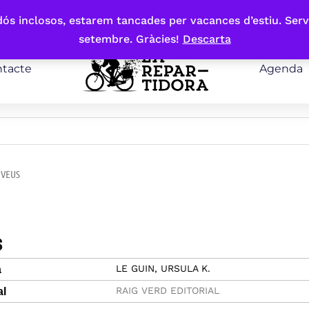
bdós inclosos, estarem tancades per vacances d’estiu. Serv
setembre. Gràcies!
Descarta
tacte
Agenda
 VEUS
s
LE GUIN, URSULA K.
a
RAIG VERD EDITORIAL
al