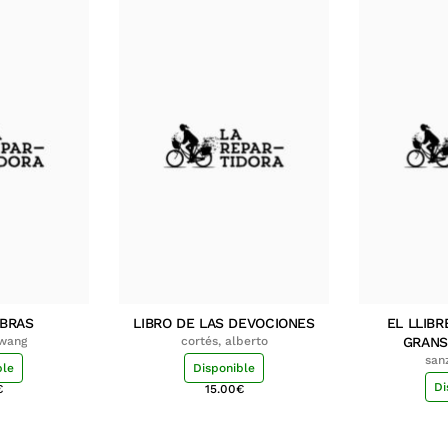
MBRAS
LIBRO DE LAS DEVOCIONES
EL LLIBR
hwang
cortés, alberto
GRANS
san
ble
Disponible
Di
€
15.00
€