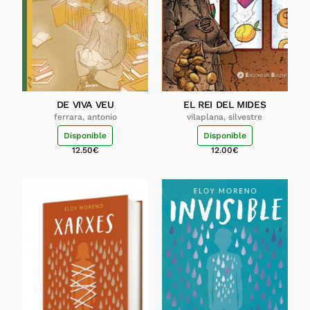
DE VIVA VEU
EL REI DEL MIDES
ferrara, antonio
vilaplana, silvestre
Disponible
Disponible
12.50
€
12.00
€