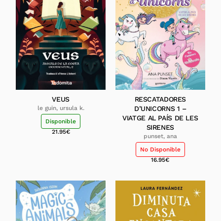
VEUS
RESCATADORES
le guin, ursula k.
D’UNICORNS 1 –
VIATGE AL PAÍS DE LES
Disponible
SIRENES
21.95
€
punset, ana
No Disponible
16.95
€