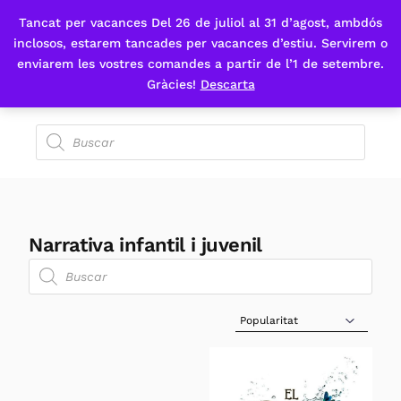
Tancat per vacances Del 26 de juliol al 31 d’agost, ambdós
Fes-te'n sòcia
inclosos, estarem tancades per vacances d’estiu. Servirem o
enviarem les vostres comandes a partir de l’1 de setembre.
Gràcies!
Descarta
Narrativa infantil i juvenil
Sort Products