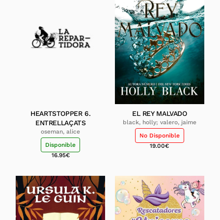
HEARTSTOPPER 6.
EL REY MALVADO
ENTRELLAÇATS
black, holly; valero, jaime
oseman, alice
No Disponible
Disponible
19.00
€
16.95
€