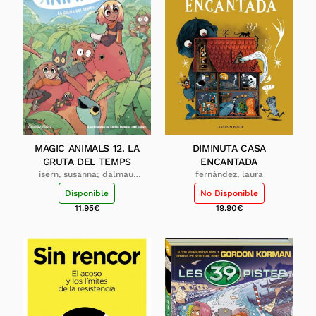
MAGIC ANIMALS 12. LA
DIMINUTA CASA
GRUTA DEL TEMPS
ENCANTADA
isern, susanna; dalmau,
fernández, laura
carles
Disponible
No Disponible
11.95
€
19.90
€