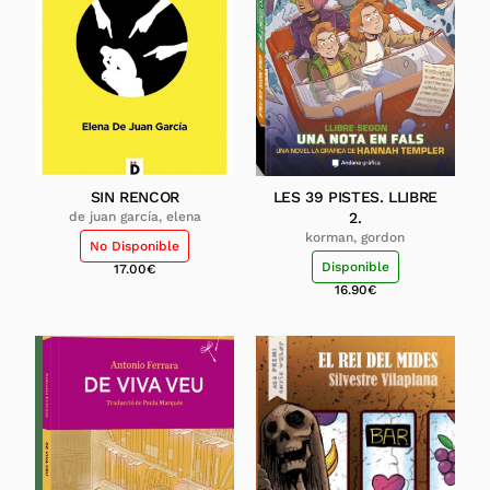
SIN RENCOR
LES 39 PISTES. LLIBRE
de juan garcía, elena
2.
korman, gordon
No Disponible
Disponible
17.00
€
16.90
€