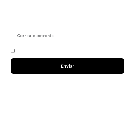
organitzem i rebre les nostres recomanacions de
lectures? Subscriu-te al nostre butlletí i rebràs cada
15 dies una actualització amb totes les novetats
He acceptat i llegit la
política de privadesa
Enviar