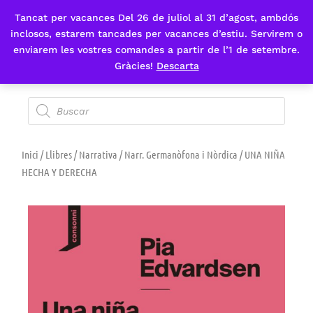
Tancat per vacances Del 26 de juliol al 31 d’agost, ambdós
Fes-te'n sòcia
inclosos, estarem tancades per vacances d’estiu. Servirem o
enviarem les vostres comandes a partir de l’1 de setembre.
Gràcies!
Descarta
Inici
/
Llibres
/
Narrativa
/
Narr. Germanòfona i Nòrdica
/ UNA NIÑA
HECHA Y DERECHA