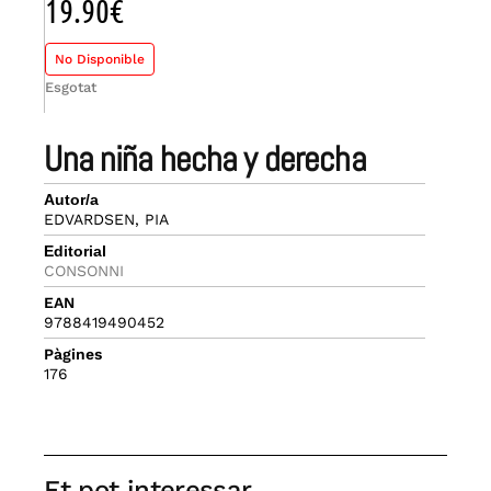
19.90
€
No Disponible
Esgotat
una niña hecha y derecha
Autor/a
EDVARDSEN, PIA
Editorial
CONSONNI
EAN
9788419490452
Pàgines
176
Et pot interessar...