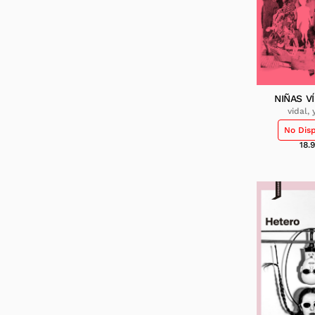
NIÑAS V
vidal,
No Dis
18.