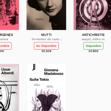
ÍRGENES
MUTTI
ANTICHRISTIE
 yanina
fernández de castro
sanyal, mithu m.
krings, félix
ponible
No Disponible
Disponible
90
€
20.50
€
24.90
€