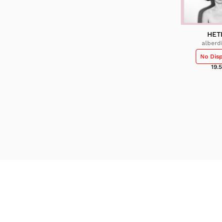
HET
alberd
No Dis
19.