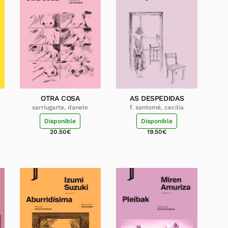
OTRA COSA
AS DESPEDIDAS
sarriugarte, danele
f. santomé, cecilia
Disponible
Disponible
20.50
€
19.50
€