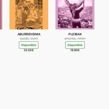
ABURRIDISIMA
PLEIBAK
suzuki, izumi
amuriza, miren
Disponible
Disponible
22.50
€
19.90
€