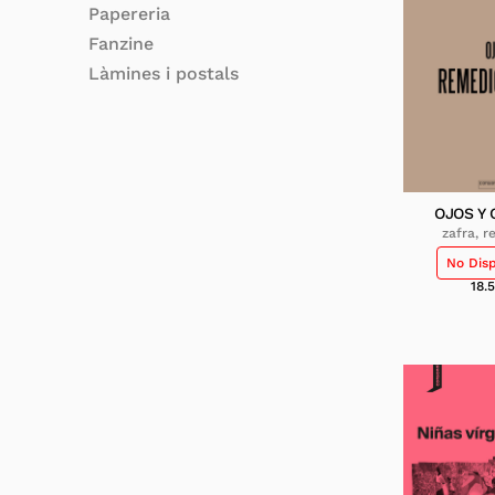
Papereria
Fanzine
Làmines i postals
OJOS Y 
zafra, 
No Dis
18.