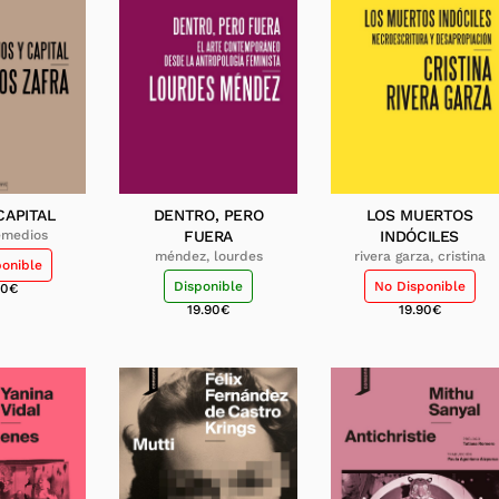
CAPITAL
DENTRO, PERO
LOS MUERTOS
remedios
FUERA
INDÓCILES
méndez, lourdes
rivera garza, cristina
ponible
Disponible
No Disponible
50
€
19.90
€
19.90
€