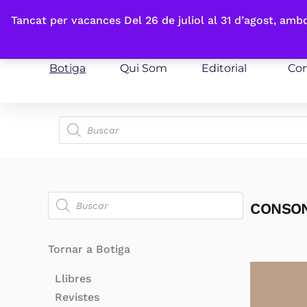
Fes-te'n sòcia
Tancat per vacances Del 26 de juliol al 31 d’agost, am
Botiga
Qui Som
Editorial
Con
CONSO
Tornar a Botiga
Llibres
Revistes