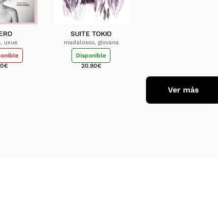
ERO
SUITE TOKIO
i, uxue
madalosso, giovana
ponible
Disponible
50
€
20.90
€
Ver más