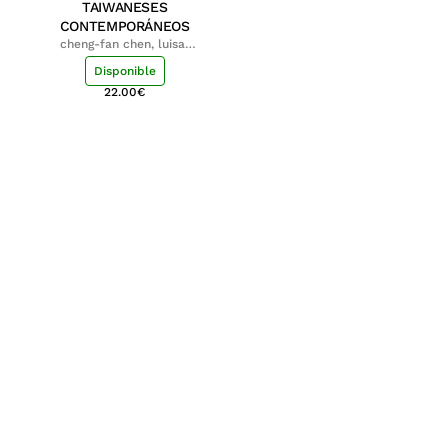
TAIWANESES
CONTEMPORÁNEOS
cheng-fan chen, luisa;
shu-ying chang, luisa
Disponible
22.00
€