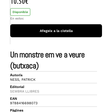
10.50
€
Disponible
En estoc
Afegeix a la cistella
un monstre em ve a veure
(butxaca)
Autor/a
NESS, PATRICK
Editorial
SEMBRA LLIBRES
EAN
9788416698073
Pàgines