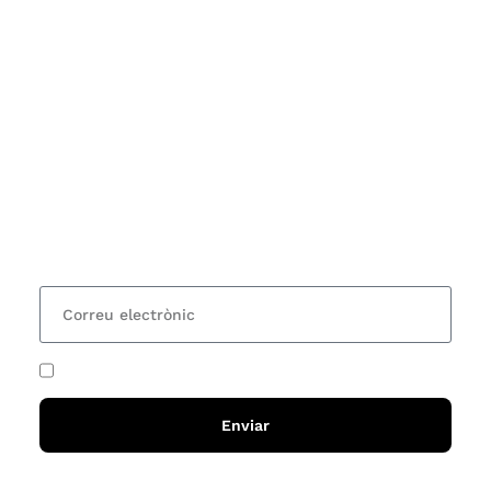
Subscriu-te
Vols estar al corrent dels actes i cursos que
organitzem i rebre les nostres recomanacions de
lectures? Subscriu-te al nostre butlletí i rebràs cada
15 dies una actualització amb totes les novetats
He acceptat i llegit la
política de privadesa
Enviar