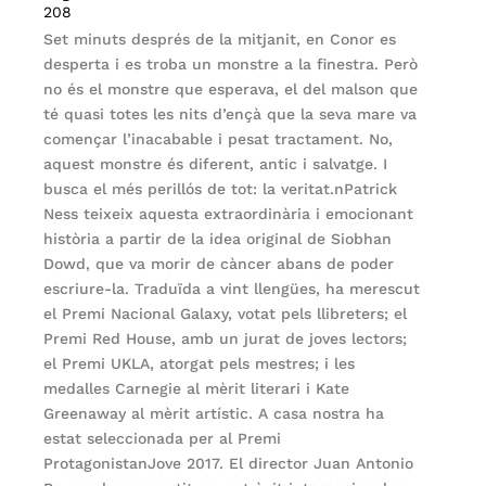
208
Set minuts després de la mitjanit, en Conor es
desperta i es troba un monstre a la finestra. Però
no és el monstre que esperava, el del malson que
té quasi totes les nits d’ençà que la seva mare va
començar l’inacabable i pesat tractament. No,
aquest monstre és diferent, antic i salvatge. I
busca el més perillós de tot: la veritat.nPatrick
Ness teixeix aquesta extraordinària i emocionant
història a partir de la idea original de Siobhan
Dowd, que va morir de càncer abans de poder
escriure-la. Traduïda a vint llengües, ha merescut
el Premi Nacional Galaxy, votat pels llibreters; el
Premi Red House, amb un jurat de joves lectors;
el Premi UKLA, atorgat pels mestres; i les
medalles Carnegie al mèrit literari i Kate
Greenaway al mèrit artístic. A casa nostra ha
estat seleccionada per al Premi
ProtagonistanJove 2017. El director Juan Antonio