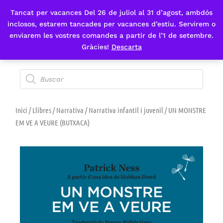
Tancat per vacances Del 26 de juliol al 31 d’agost, ambdós
Fes-te'n sòcia
inclosos, estarem tancades per vacances d’estiu. Servirem o
enviarem les vostres comandes a partir de l’1 de setembre.
Gràcies!
Descarta
Inici
/
Llibres
/
Narrativa
/
Narrativa infantil i juvenil
/ UN MONSTRE
EM VE A VEURE (BUTXACA)