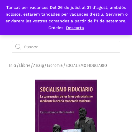
Tancat per vacances Del 26 de juliol al 31 d’agost, ambdós
Fes-te'n sòcia
inclosos, estarem tancades per vacances d’estiu. Servirem o
enviarem les vostres comandes a partir de l’1 de setembre.
Gràcies!
Descarta
Inici
/
Llibres
/
Assaig
/
Economia
/ SOCIALISMO FIDUCIARIO