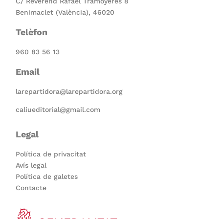
C/ Reverend Rafael Tramoyeres 8
Benimaclet (València), 46020
Telèfon
960 83 56 13
Email
larepartidora@larepartidora.org
caliueditorial@gmail.com
Legal
Política de privacitat
Avís legal
Política de galetes
Contacte