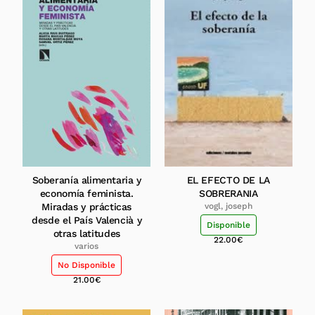
Soberanía alimentaria y
EL EFECTO DE LA
economía feminista.
SOBRERANIA
Miradas y prácticas
vogl, joseph
desde el País Valencià y
Disponible
otras latitudes
22.00
€
varios
No Disponible
21.00
€