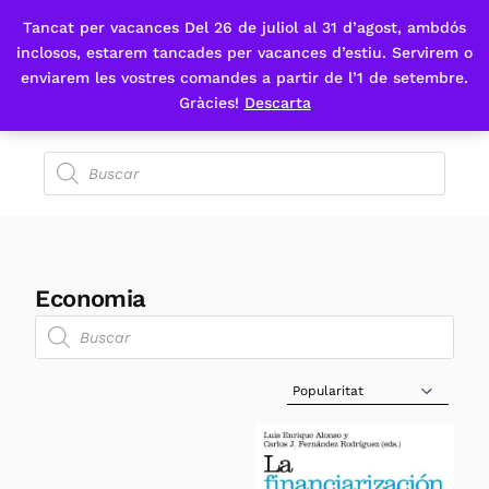
Tancat per vacances Del 26 de juliol al 31 d’agost, ambdós
Fes-te'n sòcia
inclosos, estarem tancades per vacances d’estiu. Servirem o
enviarem les vostres comandes a partir de l’1 de setembre.
Gràcies!
Descarta
Economia
Sort Products