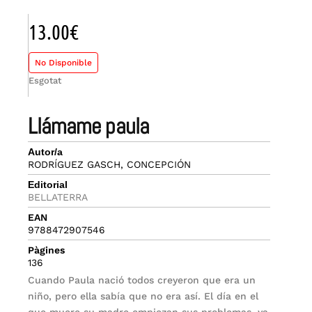
13.00
€
No Disponible
Esgotat
llámame paula
Autor/a
RODRÍGUEZ GASCH, CONCEPCIÓN
Editorial
BELLATERRA
EAN
9788472907546
Pàgines
136
Cuando Paula nació todos creyeron que era un
niño, pero ella sabía que no era así. El día en el
que muere su madre empiezan sus problemas, ya