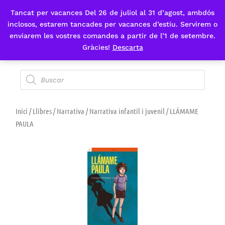
Tancat per vacances Del 26 de juliol al 31 d’agost, ambdós
Fes-te'n sòcia
inclosos, estarem tancades per vacances d’estiu. Servirem o
enviarem les vostres comandes a partir de l’1 de setembre.
Gràcies!
Descarta
Inici
/
Llibres
/
Narrativa
/
Narrativa infantil i juvenil
/ LLÁMAME
PAULA