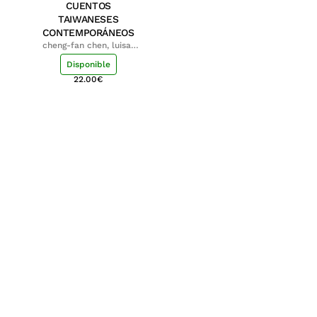
CUENTOS
TAIWANESES
CONTEMPORÁNEOS
cheng-fan chen, luisa;
shu-ying chang, luisa
Disponible
22.00
€