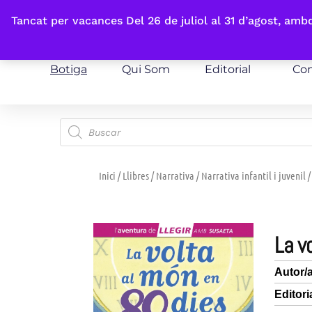
Fes-te'n sòcia
Tancat per vacances Del 26 de juliol al 31 d’agost, am
Botiga
Qui Som
Editorial
Con
Inici
/
Llibres
/
Narrativa
/
Narrativa infantil i juvenil
/
la 
Autor/
Editori