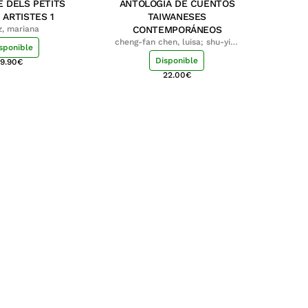
E DELS PETITS
ANTOLOGÍA DE CUENTOS
 ARTISTES 1
TAIWANESES
z, mariana
CONTEMPORÁNEOS
cheng-fan chen, luisa; shu-ying
sponible
chang, luisa
Disponible
9.90
€
22.00
€