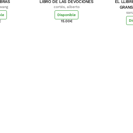
MBRAS
LIBRO DE LAS DEVOCIONES
EL LLIBR
hwang
cortés, alberto
GRANS
san
ble
Disponible
Di
€
15.00
€