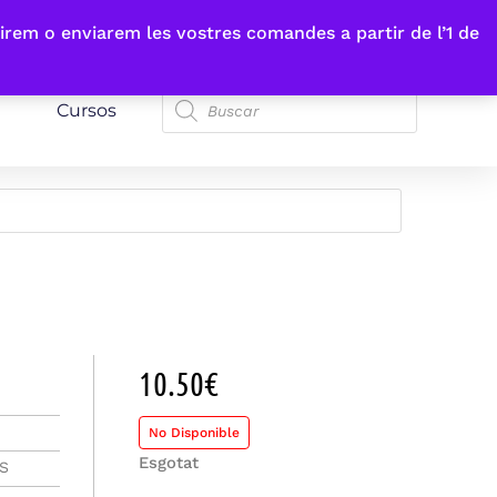
irem o enviarem les vostres comandes a partir de l’1 de
Cursos
10.50
€
No Disponible
Esgotat
ES