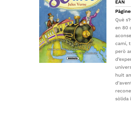
EAN
Pàgine
Què s’
en 80 
aconse
camí, t
però a
d’exper
univer
huit an
d’aven
recone
sòlida