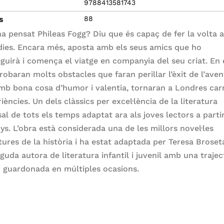
9788413581743
s
88
ha pensat Phileas Fogg? Diu que és capaç de fer la volta 
dies. Encara més, aposta amb els seus amics que ho
guirà i comença el viatge en companyia del seu criat. En 
robaran molts obstacles que faran perillar l’èxit de l’aven
mb bona cosa d’humor i valentia, tornaran a Londres car
iències. Un dels clàssics per excel·lència de la literatura
sal de tots els temps adaptat ara als joves lectors a parti
ys. L’obra està considerada una de les millors novel·les
tures de la història i ha estat adaptada per Teresa Broset
guda autora de literatura infantil i juvenil amb una trajec
 i guardonada en múltiples ocasions.