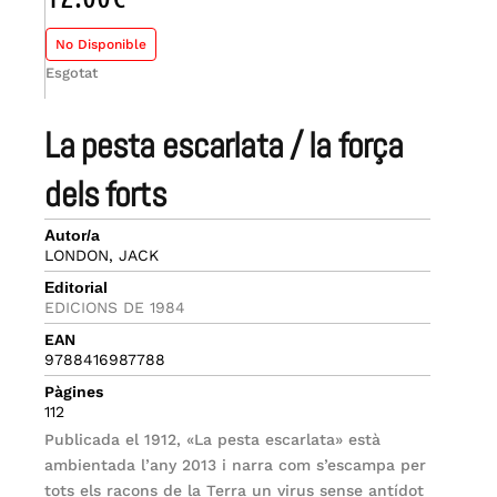
No Disponible
Esgotat
la pesta escarlata / la força
dels forts
Autor/a
LONDON, JACK
Editorial
EDICIONS DE 1984
EAN
9788416987788
Pàgines
112
Publicada el 1912, «La pesta escarlata» està
ambientada l’any 2013 i narra com s’escampa per
tots els racons de la Terra un virus sense antídot