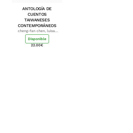
ANTOLOGÍA DE
CUENTOS
TAIWANESES
CONTEMPORÁNEOS
cheng-fan chen, luisa;
shu-ying chang, luisa
Disponible
22.00
€