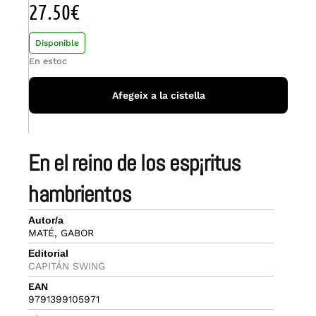
27.50
€
Disponible
En estoc
Afegeix a la cistella
en el reino de los esp¡ritus
hambrientos
Autor/a
MATÉ, GABOR
Editorial
CAPITÁN SWING
EAN
9791399105971