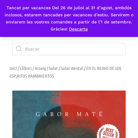
Tancat per vacances Del 26 de juliol al 31 d’agost, ambdós
Fes-te'n sòcia
inclosos, estarem tancades per vacances d’estiu. Servirem o
enviarem les vostres comandes a partir de l’1 de setembre.
Gràcies!
Descarta
Inici
/
Llibres
/
Assaig
/
Salut
/
Salut mental
/ EN EL REINO DE LOS
ESP¡RITUS HAMBRIENTOS