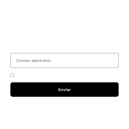
Subscriu-te
Vols estar al corrent dels actes i cursos que
organitzem i rebre les nostres recomanacions de
lectures? Subscriu-te al nostre butlletí i rebràs cada
15 dies una actualització amb totes les novetats
He acceptat i llegit la
política de privadesa
Enviar