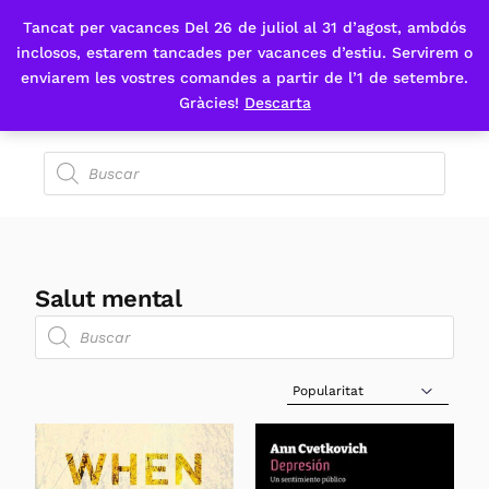
Tancat per vacances Del 26 de juliol al 31 d’agost, ambdós
Fes-te'n sòcia
inclosos, estarem tancades per vacances d’estiu. Servirem o
enviarem les vostres comandes a partir de l’1 de setembre.
Gràcies!
Descarta
Salut mental
Sort Products