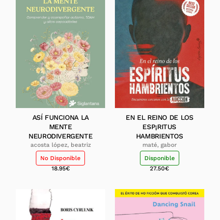
ASÍ FUNCIONA LA
EN EL REINO DE LOS
MENTE
ESP¡RITUS
NEURODIVERGENTE
HAMBRIENTOS
acosta lópez, beatriz
maté, gabor
No Disponible
Disponible
18.95
€
27.50
€