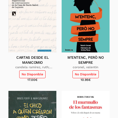
CARTAS DESDE EL
M’ENTENC, PERÒ NO
MANICOMIO
SEMPRE
candela ramírez, ruth;
coronel, valentin
conseglieri gámez, ana;
No Disponible
No Disponible
huertas garcía-alejo,
rafael; tierno patiño,
17.00
€
10.95
€
raquel; vázquez de la
torre, paloma; villasante
armas