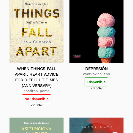
WHEN THINGS FALL
DEPRESIÓN
APART: HEART ADVICE
cvetkovich, ann
FOR DIFFICULT TIMES
Disponible
(ANNIVERSARY)
23.50
€
chodron, pema
No Disponible
22.30
€