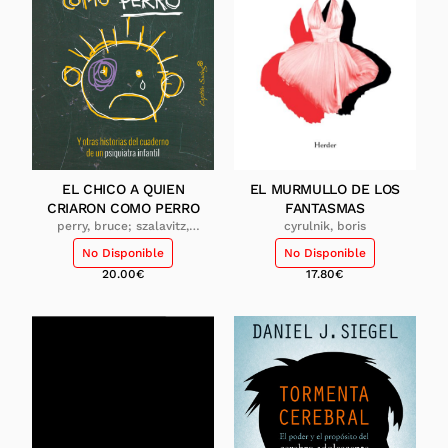
EL CHICO A QUIEN
EL MURMULLO DE LOS
CRIARON COMO PERRO
FANTASMAS
perry, bruce; szalavitz,
cyrulnik, boris
maia
No Disponible
No Disponible
20.00
€
17.80
€