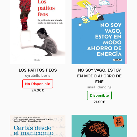
LOS PATITOS FEOS
NO SOY VAGO, ESTOY
cyrulnik, boris
EN MODO AHORRO DE
ENE
No Disponible
snail, dancing
24.00
€
Disponible
21.90
€