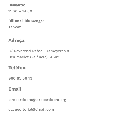
Dissabte:
11:00 – 14:00
Dilluns i Diumenge:
Tancat
Adreça
C/ Reverend Rafael Tramoyeres 8
Benimaclet (València), 46020
Telèfon
960 83 56 13
Email
larepartidora@larepartidora.org
caliueditorial@gmail.com