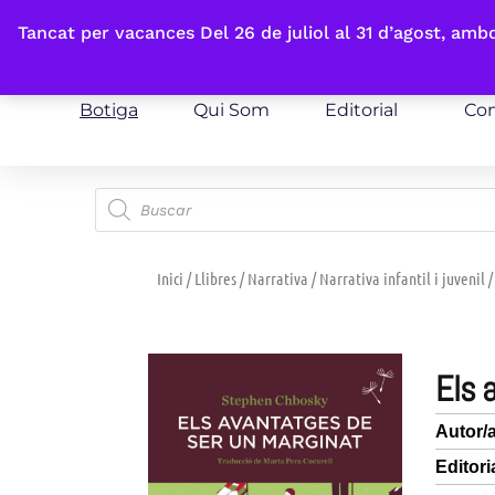
Fes-te'n sòcia
Tancat per vacances Del 26 de juliol al 31 d’agost, am
Botiga
Qui Som
Editorial
Con
Inici
/
Llibres
/
Narrativa
/
Narrativa infantil i juvenil
/
els
Autor/
Editori