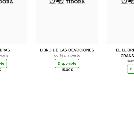
MBRAS
LIBRO DE LAS DEVOCIONES
EL LLIBR
hwang
cortés, alberto
GRANS
san
ble
Disponible
Di
€
15.00
€