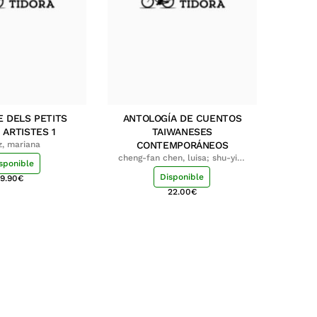
E DELS PETITS
ANTOLOGÍA DE CUENTOS
 ARTISTES 1
TAIWANESES
z, mariana
CONTEMPORÁNEOS
cheng-fan chen, luisa; shu-ying
sponible
chang, luisa
Disponible
9.90
€
22.00
€