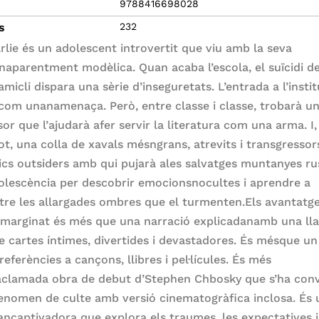
9788416698028
s
232
rlie és un adolescent introvertit que viu amb la seva
anaparentment modèlica. Quan acaba l’escola, el suïcidi d
amicli dispara una sèrie d’inseguretats. L’entrada a l’instit
 com unanamenaça. Però, entre classe i classe, trobarà u
or que l’ajudarà afer servir la literatura com una arma. I,
ot, una colla de xavals mésngrans, atrevits i transgressor
ics outsiders amb qui pujarà ales salvatges muntanyes ru
dolescència per descobrir emocionsnocultes i aprendre a
re les allargades ombres que el turmenten.Els avantatg
 marginat és més que una narració explicadanamb una ll
de cartes íntimes, divertides i devastadores. És mésque un
referències a cançons, llibres i pel·lícules. És més
aclamada obra de debut d’Stephen Chbosky que s’ha conv
enomen de culte amb versió cinematogràfica inclosa. És 
lancaptivadora que explora els traumes, les expectatives i