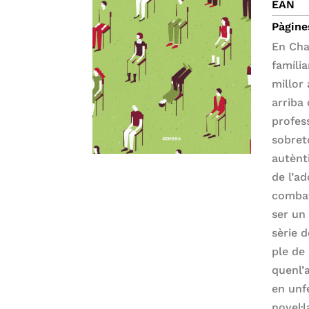
EAN
Pàgine
En Cha
famíli
millor 
arriba
profess
sobret
autènt
de l’a
combat
ser un
sèrie 
ple de 
quenl’
en unf
novel·