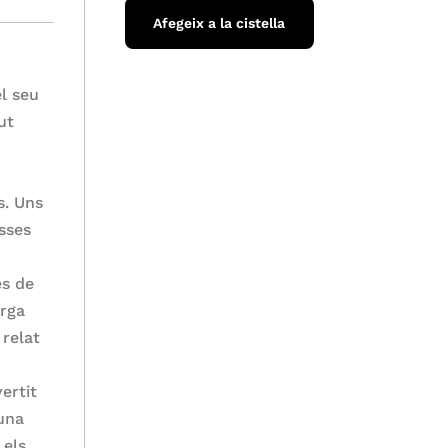
Afegeix a la cistella
el seu
ut
n
s. Uns
sses
es de
arga
 relat
ertit
una
 els