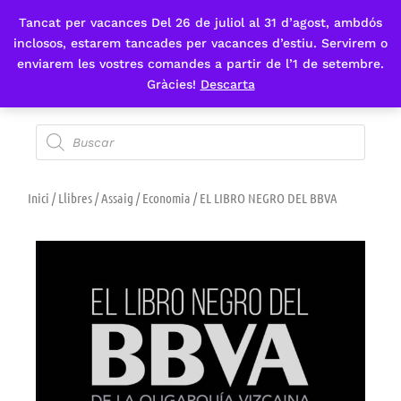
Tancat per vacances Del 26 de juliol al 31 d’agost, ambdós
Fes-te'n sòcia
inclosos, estarem tancades per vacances d’estiu. Servirem o
enviarem les vostres comandes a partir de l’1 de setembre.
Gràcies!
Descarta
Inici
/
Llibres
/
Assaig
/
Economia
/ EL LIBRO NEGRO DEL BBVA