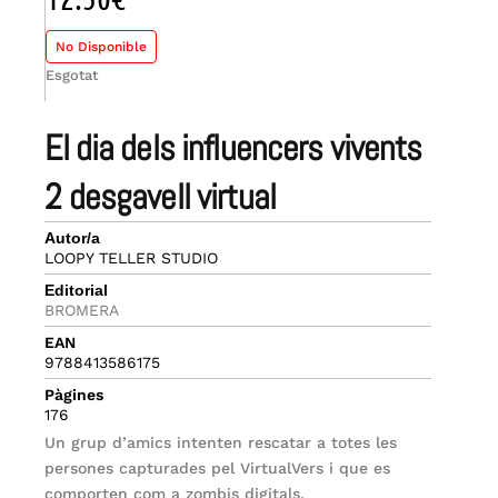
No Disponible
Esgotat
el dia dels influencers vivents
2 desgavell virtual
Autor/a
LOOPY TELLER STUDIO
Editorial
BROMERA
EAN
9788413586175
Pàgines
176
Un grup d’amics intenten rescatar a totes les
persones capturades pel VirtualVers i que es
comporten com a zombis digitals.