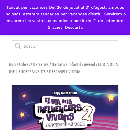
Tancat per vacances Del 26 de juliol al 31 d’agost, ambdós
Fes-te'n sòcia
inclosos, estarem tancades per vacances d’estiu. Servirem o
enviarem les vostres comandes a partir de l’1 de setembre.
Gràcies!
Descarta
Inici
/
Llibres
/
Narrativa
/
Narrativa infantil i juvenil
/ EL DIA DELS
INFLUENCERS VIVENTS 2 DESGAVELL VIRTUAL