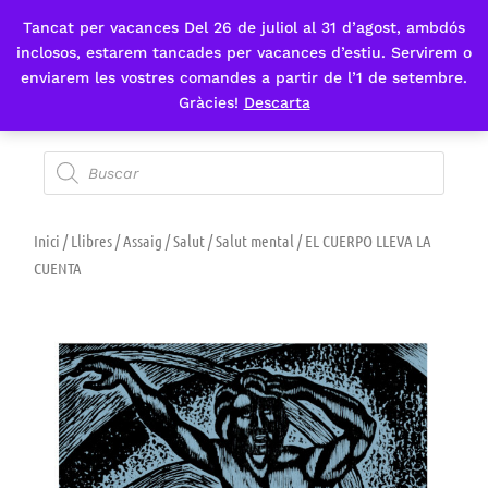
Tancat per vacances Del 26 de juliol al 31 d’agost, ambdós
Fes-te'n sòcia
inclosos, estarem tancades per vacances d’estiu. Servirem o
enviarem les vostres comandes a partir de l’1 de setembre.
Gràcies!
Descarta
Inici
/
Llibres
/
Assaig
/
Salut
/
Salut mental
/ EL CUERPO LLEVA LA
CUENTA