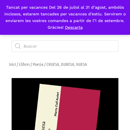
Tancat per vacances Del 26 de juliol al 31 d’agost, ambdós
Fes-te'n sòcia
inclosos, estarem tancades per vacances d’estiu. Servirem o
enviarem les vostres comandes a partir de l’1 de setembre.
Gràcies!
Descarta
Inici
/
Llibres
/
Poesia
/ CRUESA, DURESA, NUESA