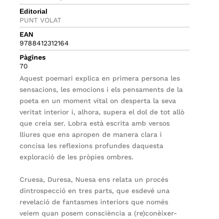
Editorial
PUNT VOLAT
EAN
9788412312164
Pàgines
70
Aquest poemari explica en primera persona les
sensacions, les emocions i els pensaments de la
poeta en un moment vital on desperta la seva
veritat interior i, alhora, supera el dol de tot allò
que creia ser. Lobra està escrita amb versos
lliures que ens apropen de manera clara i
concisa les reflexions profundes daquesta
exploració de les pròpies ombres.
Cruesa, Duresa, Nuesa ens relata un procés
dintrospecció en tres parts, que esdevé una
revelació de fantasmes interiors que només
veiem quan posem consciència a (re)conèixer-