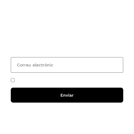
Subscriu-te
Vols estar al corrent dels actes i cursos que
organitzem i rebre les nostres recomanacions de
lectures? Subscriu-te al nostre butlletí i rebràs cada
15 dies una actualització amb totes les novetats
He acceptat i llegit la
política de privadesa
Enviar