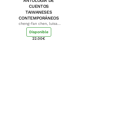
ANTOLOGÍA DE
CUENTOS
TAIWANESES
CONTEMPORÁNEOS
cheng-fan chen, luisa;
shu-ying chang, luisa
Disponible
22.00
€