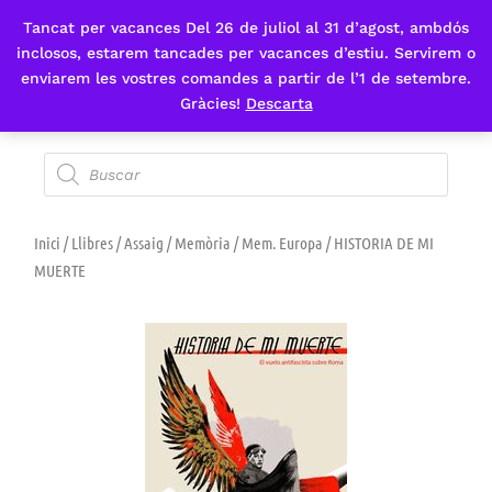
Tancat per vacances Del 26 de juliol al 31 d’agost, ambdós
Fes-te'n sòcia
inclosos, estarem tancades per vacances d’estiu. Servirem o
enviarem les vostres comandes a partir de l’1 de setembre.
Gràcies!
Descarta
Inici
/
Llibres
/
Assaig
/
Memòria
/
Mem. Europa
/ HISTORIA DE MI
MUERTE