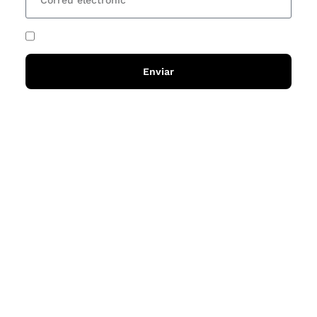
He acceptat i llegit la
política de privadesa
Enviar