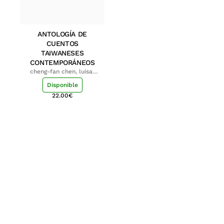
ANTOLOGÍA DE
CUENTOS
TAIWANESES
CONTEMPORÁNEOS
cheng-fan chen, luisa;
shu-ying chang, luisa
Disponible
22.00
€