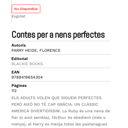
No Disponible
Esgotat
contes per a nens perfectes
Autor/a
PARRY HEIDE, FLORENCE
Editorial
BLACKIE BOOKS
EAN
9788419654304
Pàgines
112
ELS ADULTS VOLEN QUE SIGUEM PERFECTES.
PERÒ AIXÒ NO TÉ CAP GRÀCIA. UN CLÀSSIC
AMERICÀ DIVERTIDÍSSIM. La Ruby és una nena de
fiar (o això sembla), l’Arthur és obedient (més o
menys), el Harry es menja totes les pastanagues