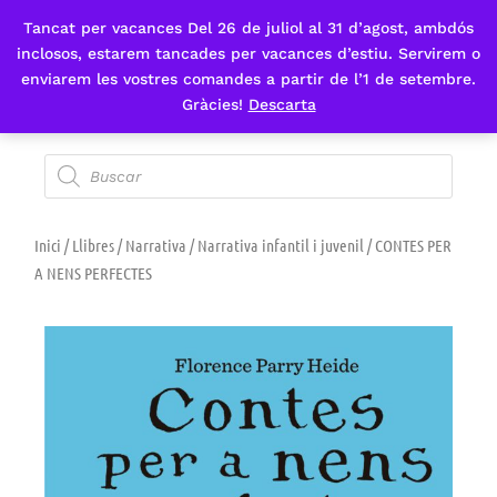
Tancat per vacances Del 26 de juliol al 31 d’agost, ambdós
Fes-te'n sòcia
inclosos, estarem tancades per vacances d’estiu. Servirem o
enviarem les vostres comandes a partir de l’1 de setembre.
Gràcies!
Descarta
Inici
/
Llibres
/
Narrativa
/
Narrativa infantil i juvenil
/ CONTES PER
A NENS PERFECTES