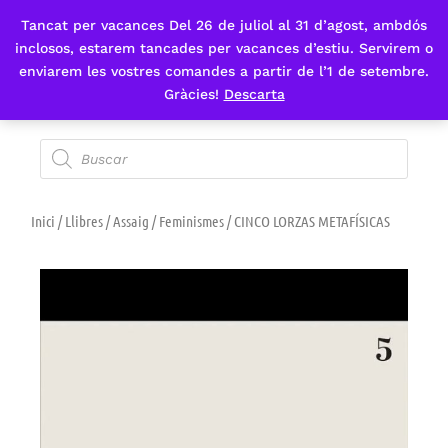
Tancat per vacances Del 26 de juliol al 31 d’agost, ambdós
Fes-te'n sòcia
inclosos, estarem tancades per vacances d’estiu. Servirem o
enviarem les vostres comandes a partir de l’1 de setembre.
Gràcies!
Descarta
Inici
/
Llibres
/
Assaig
/
Feminismes
/ CINCO LORZAS METAFÍSICAS