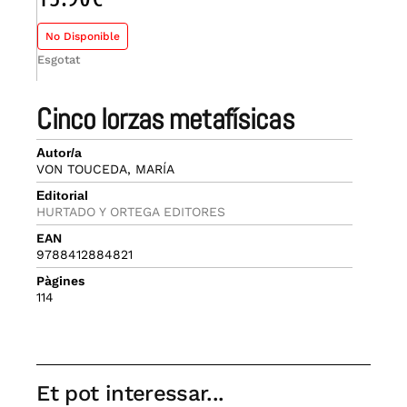
No Disponible
Esgotat
cinco lorzas metafísicas
Autor/a
VON TOUCEDA, MARÍA
Editorial
HURTADO Y ORTEGA EDITORES
EAN
9788412884821
Pàgines
114
Et pot interessar...