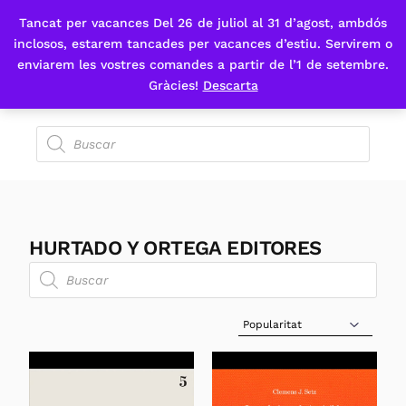
Tancat per vacances Del 26 de juliol al 31 d’agost, ambdós
Fes-te'n sòcia
inclosos, estarem tancades per vacances d’estiu. Servirem o
enviarem les vostres comandes a partir de l’1 de setembre.
Gràcies!
Descarta
HURTADO Y ORTEGA EDITORES
Sort Products