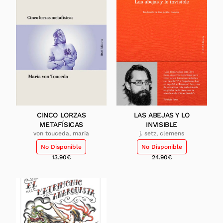
CINCO LORZAS
LAS ABEJAS Y LO
METAFÍSICAS
INVISIBLE
von touceda, maría
j. setz, clemens
No Disponible
No Disponible
13.90
€
24.90
€