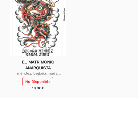
EL MATRIMONIO
ANARQUISTA
méndez, begoña; nadal
suau, josep maria
No Disponible
18.00
€