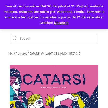
Tancat per vacances Del 26 de juliol al 31 d’agost, ambdós
Fes-te'n sòcia
inclosos, estarem tancades per vacances d’estiu. Servirem o
enviarem les vostres comandes a partir de l’1 de setembre.
Gràcies!
Descarta
Inici
/
Revistes
/ CATARSI #4 L’ART DE L’ORGANITZACIÓ