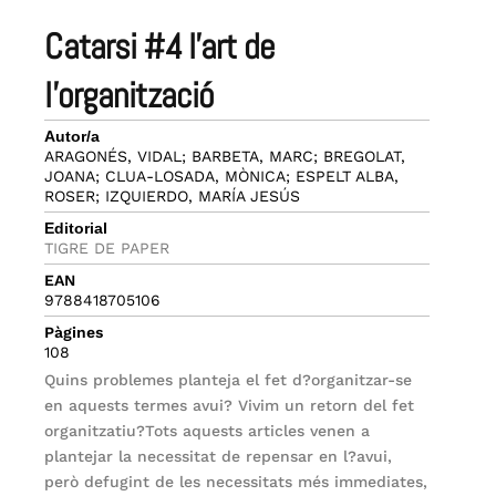
catarsi #4 l’art de
l’organització
Autor/a
ARAGONÉS, VIDAL; BARBETA, MARC; BREGOLAT,
JOANA; CLUA-LOSADA, MÒNICA; ESPELT ALBA,
ROSER; IZQUIERDO, MARÍA JESÚS
Editorial
TIGRE DE PAPER
EAN
9788418705106
Pàgines
108
Quins problemes planteja el fet d?organitzar-se
en aquests termes avui? Vivim un retorn del fet
organitzatiu?Tots aquests articles venen a
plantejar la necessitat de repensar en l?avui,
però defugint de les necessitats més immediates,