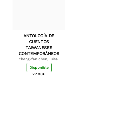
ANTOLOGÍA DE
CUENTOS
TAIWANESES
CONTEMPORÁNEOS
cheng-fan chen, luisa;
shu-ying chang, luisa
Disponible
22.00
€