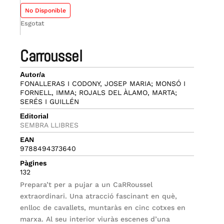
No Disponible
Esgotat
carroussel
Autor/a
FONALLERAS I CODONY, JOSEP MARIA; MONSÓ I
FORNELL, IMMA; ROJALS DEL ÀLAMO, MARTA;
SERÉS I GUILLÉN
Editorial
SEMBRA LLIBRES
EAN
9788494373640
Pàgines
132
Prepara’t per a pujar a un CaRRoussel
extraordinari. Una atracció fascinant en què,
enlloc de cavallets, muntaràs en cinc cotxes en
marxa. Al seu interior viuràs escenes d’una