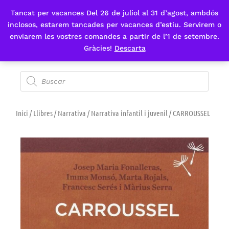
Tancat per vacances Del 26 de juliol al 31 d’agost, ambdós
Fes-te'n sòcia
inclosos, estarem tancades per vacances d’estiu. Servirem o
enviarem les vostres comandes a partir de l’1 de setembre.
Gràcies!
Descarta
Inici
/
Llibres
/
Narrativa
/
Narrativa infantil i juvenil
/ CARROUSSEL