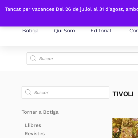
Fes-te'n sòcia
Tancat per vacances Del 26 de juliol al 31 d’agost, am
Botiga
Qui Som
Editorial
Con
TIVOLI
Tornar a Botiga
Llibres
Revistes