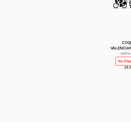
COQ
VALENCIAN
peiro
No Dis
25.