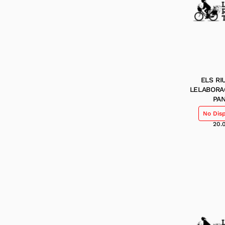
ELS RI
LELABORA
PA
No Dis
20.