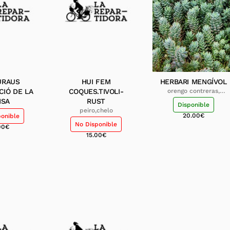
URAUS 
HUI FEM
HERBARI MENGÍVOL
CIÓ DE LA
COQUES.TIVOLI-
orengo contreras,
antoni
NSA
RUST
Disponible
peiro,chelo
20.00
€
ponible
No Disponible
00
€
15.00
€