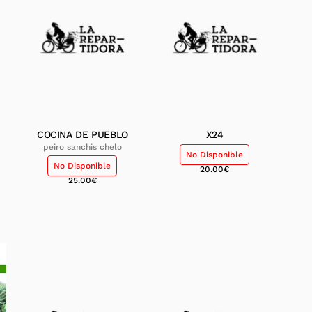
COCINA DE PUEBLO
X24
peiro sanchis chelo
No Disponible
No Disponible
20.00
€
25.00
€