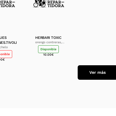
UES
HERBARI TOXIC
ES.TIVOLI
orengo contreras,
antoni
,chelo
Disponible
ponible
10.00
€
00
€
Ver más