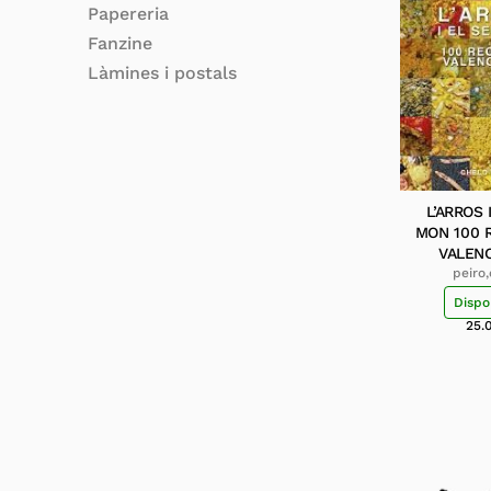
Papereria
Fanzine
Làmines i postals
L’ARROS 
MON 100 
VALEN
peiro
Dispo
25.