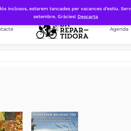
bdós inclosos, estarem tancades per vacances d’estiu. Serv
setembre. Gràcies!
Descarta
tacte
Agenda