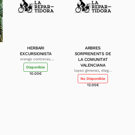
HERBARI
ARBRES
EXCURSIONISTA
SORPRENENTS DE
orengo contreras,
LA COMUNITAT
antoni
VALENCIANA
Disponible
lopez gimenez, diego;
10.00
€
miret estruch, carles
No Disponible
12.00
€