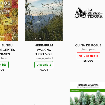
I EL SEU
HERBARIUM
CUINA DE POBLE
RECEPTES
WALKING
chelo peiro
CIANES
TRIP.TIVOLI
No Disponible
,chelo
orengo,antoni
25.00
€
nible
Disponible
00
€
10.00
€