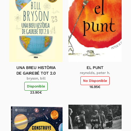
UNA BREU HISTÒRIA
EL PUNT
DE GAIREBÉ TOT 2.0
reynolds, peter h.
bryson, bill
No Disponible
Disponible
16.95
€
23.90
€