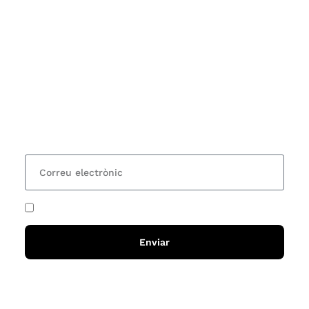
Subscriu-te
Vols estar al corrent dels actes i cursos que
organitzem i rebre les nostres recomanacions de
lectures? Subscriu-te al nostre butlletí i rebràs cada
15 dies una actualització amb totes les novetats
He acceptat i llegit la
política de privadesa
Enviar