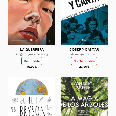
LA GUERRERA
COSER Y CANTAR
kingston,maxine hong
domingo, carmen
Disponible
No Disponible
19.90
€
22.90
€