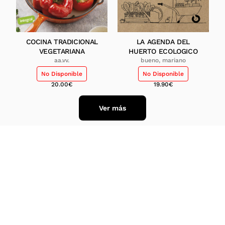
COCINA TRADICIONAL
LA AGENDA DEL
VEGETARIANA
HUERTO ECOLOGICO
aa.vv.
bueno, mariano
No Disponible
No Disponible
20.00
€
19.90
€
Ver más