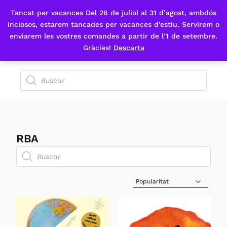
Tancat per vacances Del 26 de juliol al 31 d’agost, ambdós
Fes-te'n sòcia
inclosos, estarem tancades per vacances d’estiu. Servirem o
enviarem les vostres comandes a partir de l’1 de setembre.
Gràcies!
Descarta
RBA
Sort Products