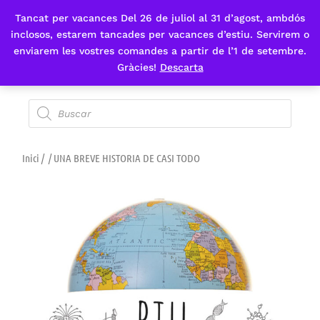
Tancat per vacances Del 26 de juliol al 31 d’agost, ambdós
Fes-te'n sòcia
inclosos, estarem tancades per vacances d’estiu. Servirem o
enviarem les vostres comandes a partir de l’1 de setembre.
Gràcies!
Descarta
Inici
/
/ UNA BREVE HISTORIA DE CASI TODO