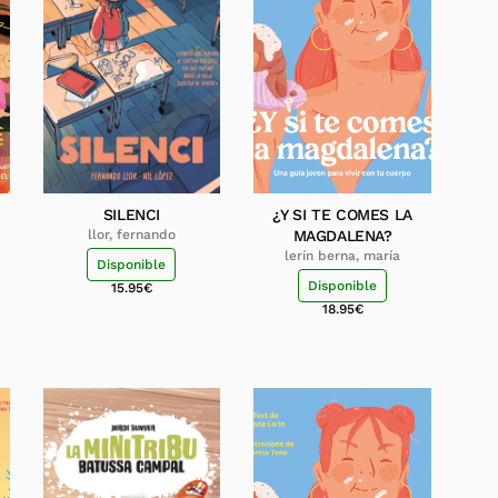
SILENCI
¿Y SI TE COMES LA
llor, fernando
MAGDALENA?
lerín berna, maría
Disponible
Disponible
15.95
€
18.95
€