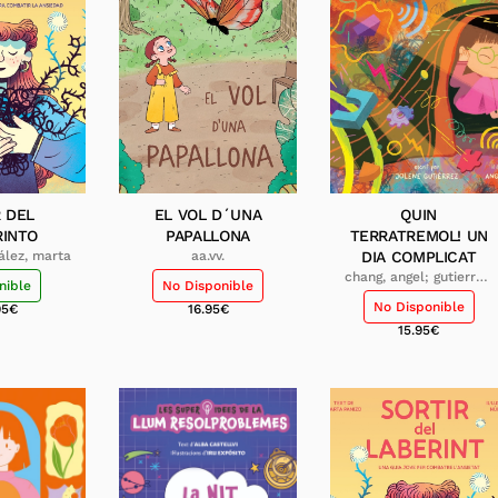
R DEL
EL VOL D´UNA
QUIN
RINTO
PAPALLONA
TERRATREMOL! UN
ález, marta
aa.vv.
DIA COMPLICAT
chang, angel; gutierrez,
nible
No Disponible
jolene
No Disponible
95
€
16.95
€
15.95
€