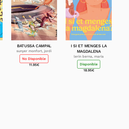
BATUSSA CAMPAL
I SI ET MENGES LA
sunyer monfort, jordi
MAGDALENA
lerín berna, maría
No Disponible
Disponible
11.95
€
18.95
€