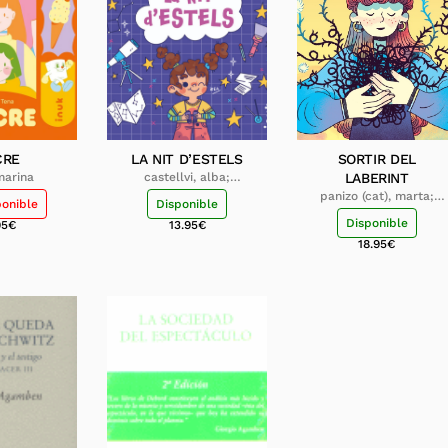
CRE
LA NIT D’ESTELS
SORTIR DEL
marina
castellvi, alba;
LABERINT
exposito, iru
panizo (cat), marta;
ponible
Disponible
tamarit (cat), nuria
Disponible
95
€
13.95
€
18.95
€