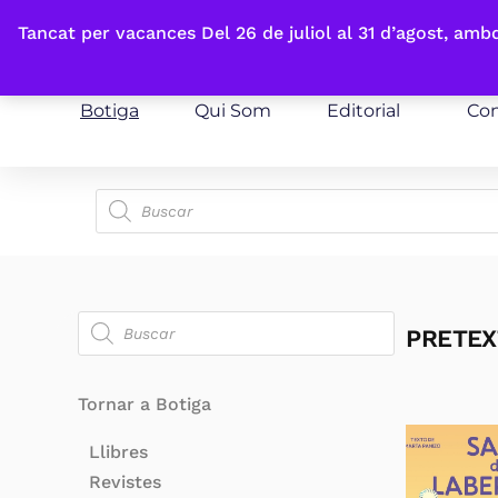
Fes-te'n sòcia
Tancat per vacances Del 26 de juliol al 31 d’agost, am
Botiga
Qui Som
Editorial
Con
PRETEX
Tornar a Botiga
Llibres
Revistes