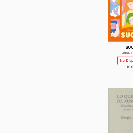
SU
tena, 
No Dis
19.