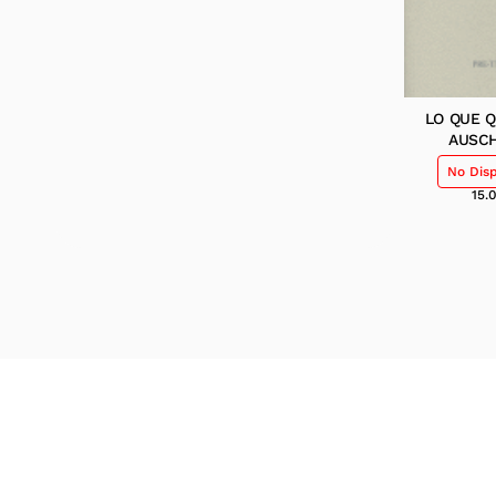
LO QUE 
AUSC
No Dis
15.