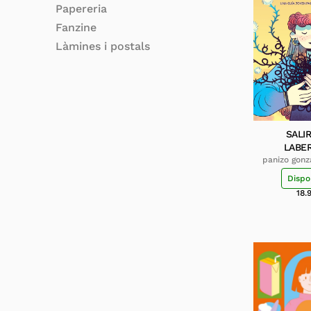
Papereria
Fanzine
Làmines i postals
SALI
LABE
panizo gonz
Dispo
18.