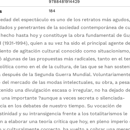
9788481914429
s
184
iedad del espectáculo es uno de los retratos más agudos
dados y penetrantes de la sociedad contemporánea de c
 hecho hasta hoy y constituye la obra fundamental de Gu
 (1931-1994), quien a su vez ha sido el principal agente d
ento de agitación cultural conocido como situacionismo
ó algunas de las propuestas más radicales, tanto en el te
política como en el de la cultura, de las que se han soste
 después de la Segunda Guerra Mundial. Voluntariament
o del mercado de las modas intelectuales, su obra, a pesa
tenido una divulgación escasa o irregular, no ha dejado d
r una importante ?aunque a veces secreta o silenciada-
ncia en los debates de nuestro tiempo. Su vocación de
tinidad y su intransigencia frente a los totalitarismos le
on a elaborar una teoría crítica que hoy, en pleno imperio 
co y culturalmente correcto, ha vuelto a cobrar una merec