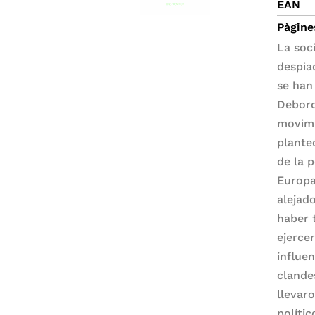
EAN
Pàgine
La soc
despia
se han
Debord
movimi
plante
de la 
Europa
alejad
haber 
ejerce
influe
clandes
llevar
políti