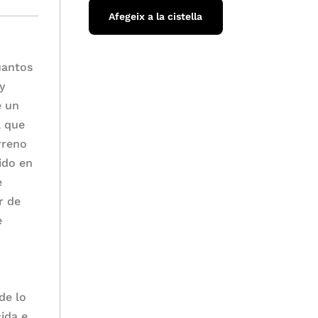
Afegeix a la cistella
,
uantos
y
e un
, que
rreno
nido en
e
r de
e
de lo
ida e