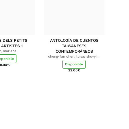
E DELS PETITS
ANTOLOGÍA DE CUENTOS
 ARTISTES 1
TAIWANESES
z, mariana
CONTEMPORÁNEOS
cheng-fan chen, luisa; shu-ying
sponible
chang, luisa
Disponible
9.90
€
22.00
€