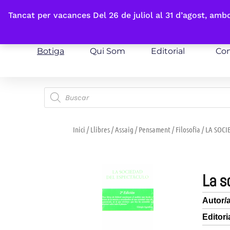
Fes-te'n sòcia
Tancat per vacances Del 26 de juliol al 31 d’agost, am
Botiga
Qui Som
Editorial
Con
Inici
/
Llibres
/
Assaig
/
Pensament
/
Filosofia
/ LA SOC
la 
Autor/
Editori