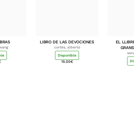
MBRAS
LIBRO DE LAS DEVOCIONES
EL LLIBR
hwang
cortés, alberto
GRANS
san
ble
Disponible
Di
€
15.00
€