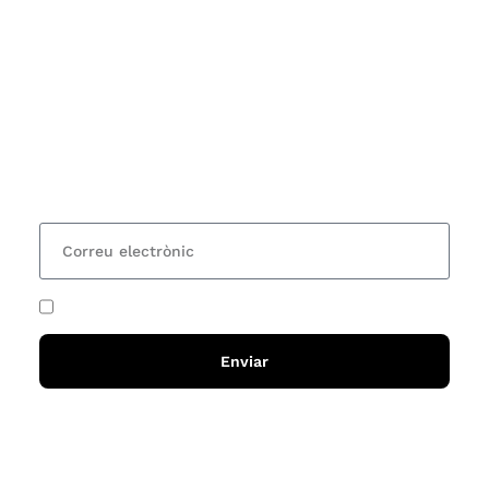
Subscriu-te
Vols estar al corrent dels actes i cursos que
organitzem i rebre les nostres recomanacions de
lectures? Subscriu-te al nostre butlletí i rebràs cada
15 dies una actualització amb totes les novetats
He acceptat i llegit la
política de privadesa
Enviar