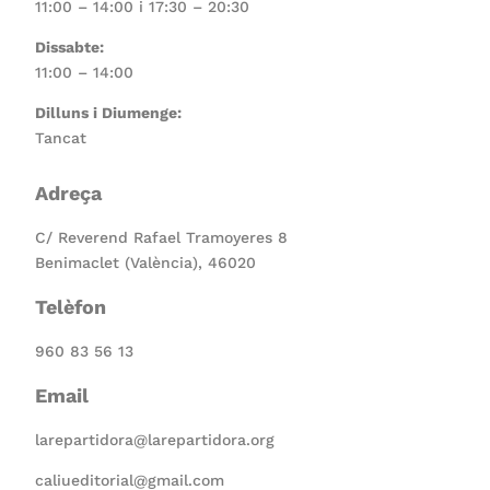
11:00 – 14:00 i 17:30 – 20:30
Dissabte:
11:00 – 14:00
Dilluns i Diumenge:
Tancat
Adreça
C/ Reverend Rafael Tramoyeres 8
Benimaclet (València), 46020
Telèfon
960 83 56 13
Email
larepartidora@larepartidora.org
caliueditorial@gmail.com