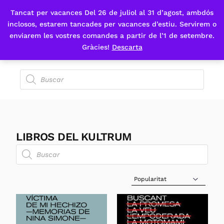
Tancat per vacances Del 26 de juliol al 31 d’agost, ambdós
Fes-te'n sòcia
inclosos, estarem tancades per vacances d’estiu. Servirem o
enviarem les vostres comandes a partir de l’1 de setembre.
Gràcies!
Descarta
LIBROS DEL KULTRUM
Sort Products