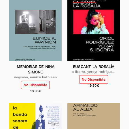
MEMORIAS DE NINA
BUSCANT LA ROSALÍA
SIMONE
s iborra, yeray; rodríguez,
oriol
waymon, eunice kathleen
No Disponible
No Disponible
19.50
€
18.95
€