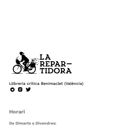
Llibreria crítica Benimaclet (València)
Horari
De Dimarts a Divendres: