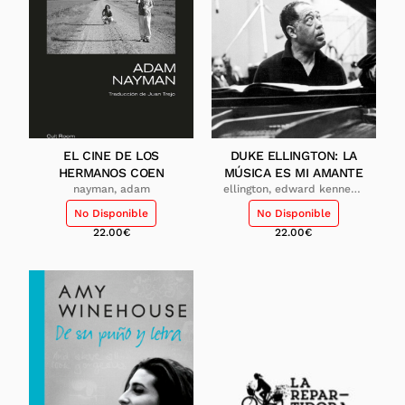
EL CINE DE LOS
DUKE ELLINGTON: LA
HERMANOS COEN
MÚSICA ES MI AMANTE
nayman, adam
ellington, edward kennedy
(duke)
No Disponible
No Disponible
22.00
€
22.00
€