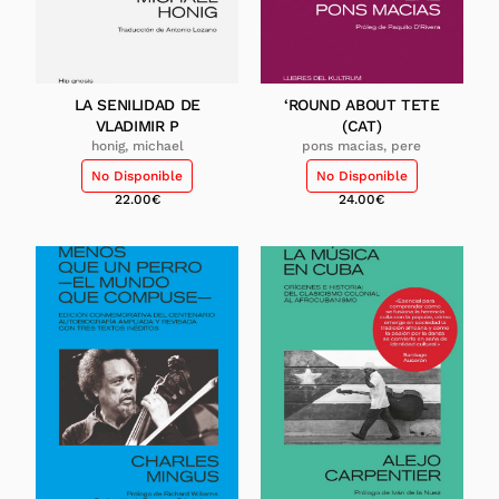
LA SENILIDAD DE
‘ROUND ABOUT TETE
VLADIMIR P
(CAT)
honig, michael
pons macias, pere
No Disponible
No Disponible
22.00
€
24.00
€