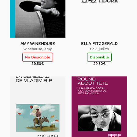
AMY WINEHOUSE
ELLA FITZGERALD
winehouse, amy
tick, judith
No Disponible
Disponible
39.50
€
29.50
€