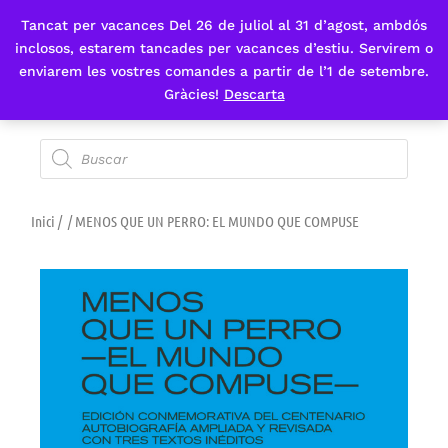
Tancat per vacances Del 26 de juliol al 31 d’agost, ambdós
Fes-te'n sòcia
inclosos, estarem tancades per vacances d’estiu. Servirem o
enviarem les vostres comandes a partir de l’1 de setembre.
Gràcies!
Descarta
Inici
/
/ MENOS QUE UN PERRO: EL MUNDO QUE COMPUSE