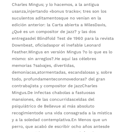
Charles Mingus; y lo hacemos, a la antigua
usanza,injertando «bonus tracks»; tres son los
suculentos aditamentosque no venían en la
edición anterior: la Carta abierta a MilesDavis,
¿Qué es un compositor de jazz? y las dos
entregasdel Blindfold Test de 1960 para la revista
Downbeat, oficiadaspor el inefable Leonard
Feather.Mingus en versión Mingus ?o lo que es lo
mismo: sin arreglos?.He aquí las célebres
memorias ?salvajes, divertidas,
demoníacas,atormentadas, escandalosas y, sobre
todo, profundamenteconmovedoras? del gran
contrabajista y compositor de jazzCharles
Mingus.De infectas chabolas a fastuosas
mansiones, de las concurridasceldas del
psiquiátrico de Bellevue al más absoluto
recogimientode una vida consagrada a la mística
y a la soledad contemplativa.En Menos que un
perro, que acabó de escribir ocho años antesde