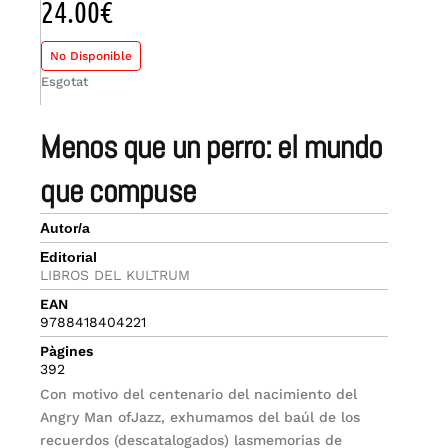
24.00
€
No Disponible
Esgotat
menos que un perro: el mundo
que compuse
Autor/a
Editorial
LIBROS DEL KULTRUM
EAN
9788418404221
Pàgines
392
Con motivo del centenario del nacimiento del
Angry Man ofJazz, exhumamos del baúl de los
recuerdos (descatalogados) lasmemorias de