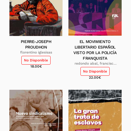
PIERRE-JOSEPH
EL MOVIMIENTO
PROUDHON
LIBERTARIO ESPAÑOL
florentino iglesisas
VISTO POR LA POLICÍA
FRANQUISTA
No Disponible
redondo abal, francisco
18.00
€
xavier
No Disponible
22.00
€