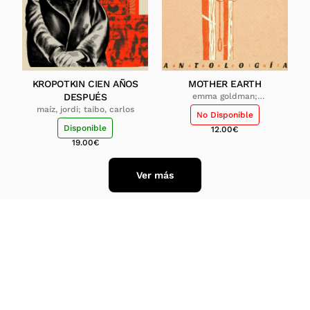
KROPOTKIN CIEN AÑOS
MOTHER EARTH
DESPUÉS
emma goldman;
alexander berkman
maíz, jordi; taibo, carlos
No Disponible
Disponible
12.00
€
19.00
€
Ver más