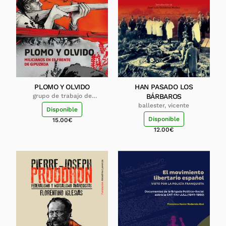
PLOMO Y OLVIDO
HAN PASADO LOS
grupo de trabajo de
BÁRBAROS
memoria histórica de cnt
ballester, vicente
Disponible
Disponible
15.00
€
12.00
€