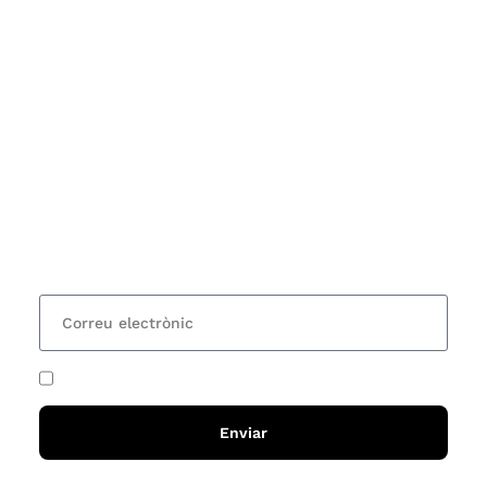
Subscriu-te
Vols estar al corrent dels actes i cursos que
organitzem i rebre les nostres recomanacions de
lectures? Subscriu-te al nostre butlletí i rebràs cada
15 dies una actualització amb totes les novetats
He acceptat i llegit la
política de privadesa
Enviar