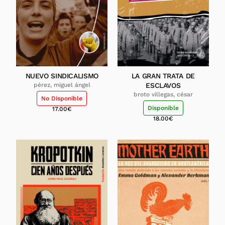
NUEVO SINDICALISMO
LA GRAN TRATA DE
pérez, miguel ángel
ESCLAVOS
broto villegas, césar
No Disponible
Disponible
17.00
€
18.00
€