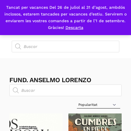
Tancat per vacances Del 26 de juliol al 31 d’agost, ambdós
Fes-te'n sòcia
inclosos, estarem tancades per vacances d’estiu. Servirem o
enviarem les vostres comandes a partir de l’1 de setembre.
Gràcies!
Descarta
FUND. ANSELMO LORENZO
Sort Products