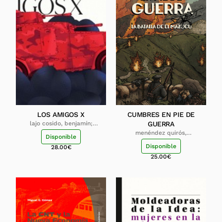
LOS AMIGOS X
CUMBRES EN PIE DE
lajo cosido, benjamín;
GUERRA
vallés sinisterra, vicente j.
menéndez quirós,
Disponible
guillermo
Disponible
28.00
€
25.00
€