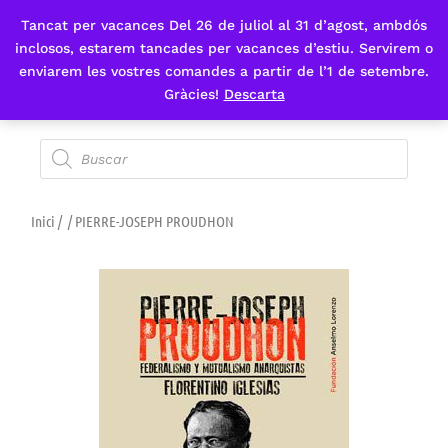
Tancat per vacances Del 26 de juliol al 31 d’agost, ambdós
Fes-te'n sòcia
inclosos, estarem tancades per vacances d’estiu. Servirem o
enviarem les vostres comandes a partir de l’1 de setembre.
Gràcies!
Descarta
Inici
/
/ PIERRE-JOSEPH PROUDHON