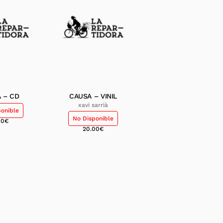
 – CD
CAUSA – VINIL
xavi sarrià
ponible
No Disponible
00
€
20.00
€