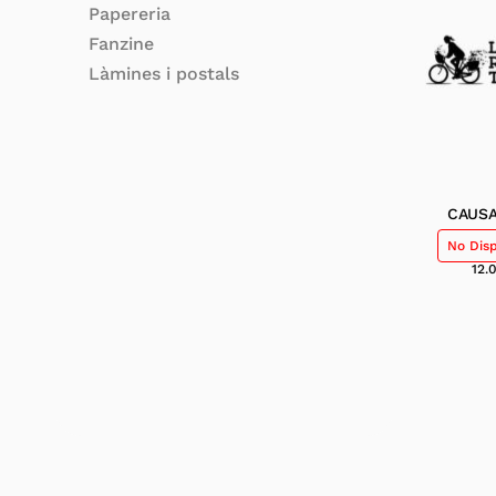
Papereria
Fanzine
Làmines i postals
CAUSA
No Dis
12.