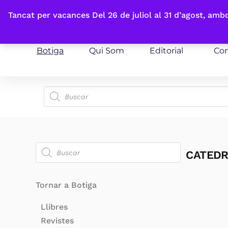
Fes-te'n sòcia
Tancat per vacances Del 26 de juliol al 31 d’agost, am
Botiga
Qui Som
Editorial
Con
CATEDR
Tornar a Botiga
Llibres
Revistes