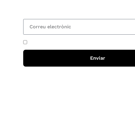
totes les novetats
He acceptat i llegit la
política de privadesa
Enviar
Horari